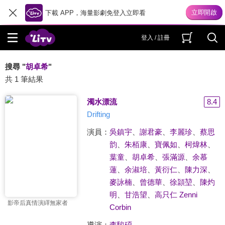
下載 APP，海量影劇免登入立即看
登入 / 註冊
搜尋 "
胡卓希
"
共 1 筆結果
濁水漂流
8.4
Drifting
演員：
吳鎮宇
、
謝君豪
、
李麗珍
、
蔡思
韵
、
朱栢康
、
寶佩如
、
柯煒林
、
葉童
、
胡卓希
、
張滿源
、
余慕
蓮
、
余淑培
、
黃衍仁
、
陳力深
、
麥詠楠
、
曾德華
、
徐頴堃
、
陳灼
明
、
甘浩望
、
高只仁 Zenni
影帝后真情演繹無家者
Corbin
導演：
李駿碩