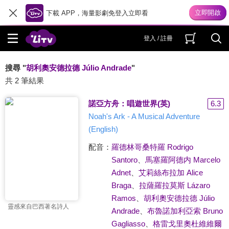
下載 APP，海量影劇免登入立即看
登入 / 註冊
搜尋 "
胡利奧安德拉德 Júlio Andrade
"
共 2 筆結果
諾亞方舟：唱遊世界(英)
6.3
Noah's Ark - A Musical Adventure
(English)
配音：
羅德林哥桑特羅 Rodrigo
Santoro
、
馬塞羅阿德内 Marcelo
Adnet
、
艾莉絲布拉加 Alice
Braga
、
拉薩羅拉莫斯 Lázaro
Ramos
、
胡利奧安德拉德 Júlio
靈感來自巴西著名詩人
Andrade
、
布魯諾加利亞索 Bruno
Gagliasso
、
格雷戈里奧杜維維爾