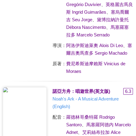
Gregório Duvivier
、
英格麗吉馬良
斯 Ingrid Guimarães
、
塞烏喬爾
吉 Seu Jorge
、
黛博拉納許曼托
Débora Nascimento
、
馬塞羅塞
拉多 Marcelo Serrado
導演：
阿洛伊斯迪萊奧 Alois Di Leo
、
塞
爾吉奧馬查多 Sergio Machado
原著：
費尼希斯迪摩賴斯 Vinicius de
Moraes
諾亞方舟：唱遊世界(英文版)
6.3
Noah's Ark - A Musical Adventure
(English)
配音：
羅德林哥桑特羅 Rodrigo
Santoro
、
馬塞羅阿德内 Marcelo
Adnet
、
艾莉絲布拉加 Alice