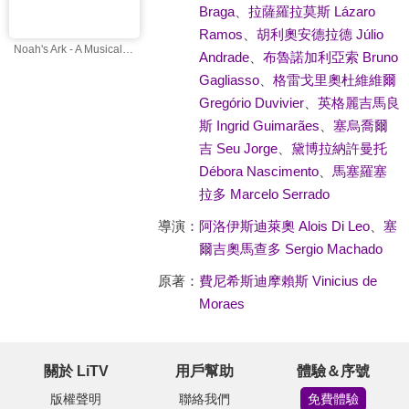
Braga
、
拉薩羅拉莫斯 Lázaro
Ramos
、
胡利奧安德拉德 Júlio
Noah's Ark - A Musical Adventure (English)
Andrade
、
布魯諾加利亞索 Bruno
Gagliasso
、
格雷戈里奧杜維維爾
Gregório Duvivier
、
英格麗吉馬良
斯 Ingrid Guimarães
、
塞烏喬爾
吉 Seu Jorge
、
黛博拉納許曼托
Débora Nascimento
、
馬塞羅塞
拉多 Marcelo Serrado
導演：
阿洛伊斯迪萊奧 Alois Di Leo
、
塞
爾吉奧馬查多 Sergio Machado
原著：
費尼希斯迪摩賴斯 Vinicius de
Moraes
關於 LiTV
用戶幫助
體驗＆序號
版權聲明
聯絡我們
免費體驗