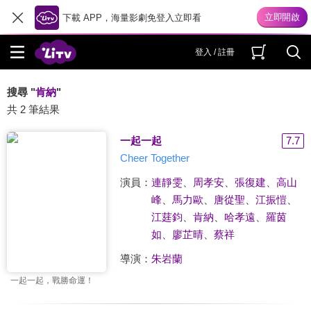
下載 APP，海量影劇免登入立即看
登入 / 註冊
搜尋 "
肯納
"
共 2 筆結果
一起一起
7.7
Cheer Together
演員：
連靜雯
、
周孝安
、
張復建
、
高山
峰
、
馬力歐
、
唐從聖
、
江振愷
、
江莛鈞
、
肯納
、
哈孝遠
、
羅茵
如
、
廖芷晴
、
蔡祥
導演：
朱岩蘭
一起一起，戰勝命運！