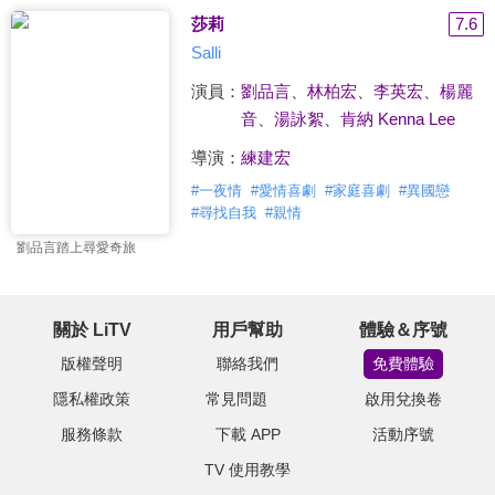
莎莉
7.6
Salli
演員：
劉品言
、
林柏宏
、
李英宏
、
楊麗
音
、
湯詠絮
、
肯納 Kenna Lee
導演：
練建宏
#
一夜情
#
愛情喜劇
#
家庭喜劇
#
異國戀
#
尋找自我
#
親情
劉品言踏上尋愛奇旅
關於 LiTV
用戶幫助
體驗＆序號
版權聲明
聯絡我們
免費體驗
隱私權政策
常見問題
啟用兌換卷
服務條款
下載 APP
活動序號
TV 使用教學