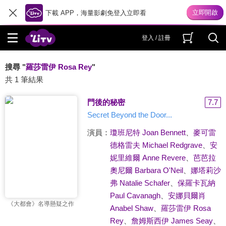
下載 APP，海量影劇免登入立即看
登入 / 註冊
搜尋 "
羅莎雷伊 Rosa Rey
"
共 1 筆結果
門後的秘密
7.7
Secret Beyond the Door...
演員：
瓊班尼特 Joan Bennett
、
麥可雷
德格雷夫 Michael Redgrave
、
安
妮里維爾 Anne Revere
、
芭芭拉
奧尼爾 Barbara O'Neil
、
娜塔莉沙
弗 Natalie Schafer
、
保羅卡瓦納
Paul Cavanagh
、
安娜貝爾肖
《大都會》名導懸疑之作
Anabel Shaw
、
羅莎雷伊 Rosa
Rey
、
詹姆斯西伊 James Seay
、