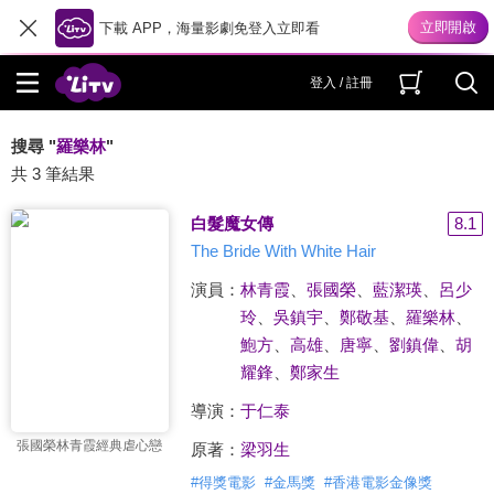
下載 APP，海量影劇免登入立即看
登入 / 註冊
搜尋 "
羅樂林
"
共 3 筆結果
白髮魔女傳
8.1
The Bride With White Hair
演員：
林青霞
、
張國榮
、
藍潔瑛
、
呂少
玲
、
吳鎮宇
、
鄭敬基
、
羅樂林
、
鮑方
、
高雄
、
唐寧
、
劉鎮偉
、
胡
耀鋒
、
鄭家生
導演：
于仁泰
張國榮林青霞經典虐心戀
原著：
梁羽生
#
得獎電影
#
金馬獎
#
香港電影金像獎