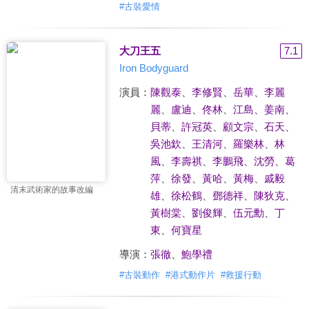
#
古裝愛情
大刀王五
7.1
Iron Bodyguard
演員：
陳觀泰
、
李修賢
、
岳華
、
李麗
麗
、
盧迪
、
佟林
、
江島
、
姜南
、
貝蒂
、
許冠英
、
顧文宗
、
石天
、
吳池欽
、
王清河
、
羅樂林
、
林
風
、
李壽祺
、
李鵬飛
、
沈勞
、
葛
萍
、
徐發
、
黃哈
、
黃梅
、
戚毅
清末武術家的故事改編
雄
、
徐松鶴
、
鄧德祥
、
陳狄克
、
黃樹棠
、
劉俊輝
、
伍元勳
、
丁
東
、
何寶星
導演：
張徹
、
鮑學禮
#
古裝動作
#
港式動作片
#
救援行動