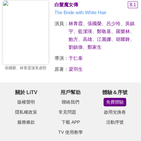
白髮魔女傳
8.1
The Bride with White Hair
演員：
林青霞
、
張國榮
、
呂少玲
、
吳鎮
宇
、
藍潔瑛
、
鄭敬基
、
羅樂林
、
鮑方
、
高雄
、
江麗娜
、
胡耀鋒
、
劉鎮偉
、
鄭家生
導演：
于仁泰
張國榮、林青霞淒美虐戀
原著：
梁羽生
關於 LiTV
用戶幫助
體驗＆序號
版權聲明
聯絡我們
免費體驗
隱私權政策
常見問題
啟用兌換卷
服務條款
下載 APP
活動序號
TV 使用教學