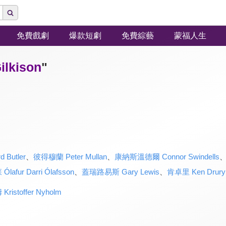
免費戲劇
爆款短劇
免費綜藝
蒙福人生
lkison
"
Butler
、
彼得穆蘭 Peter Mullan
、
康納斯溫德爾 Connor Swindells
ur Darri Ólafsson
、
蓋瑞路易斯 Gary Lewis
、
肯卓里 Ken Drury
stoffer Nyholm