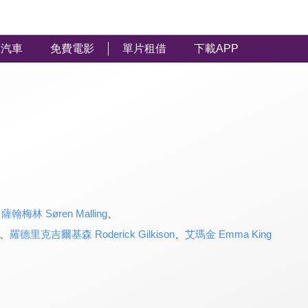
汽車
免費電影
單片租借
下載APP
、
薩翰梅林 Søren Malling
、
、
羅德里克吉爾基森 Roderick Gilkison
、
艾瑪金 Emma King