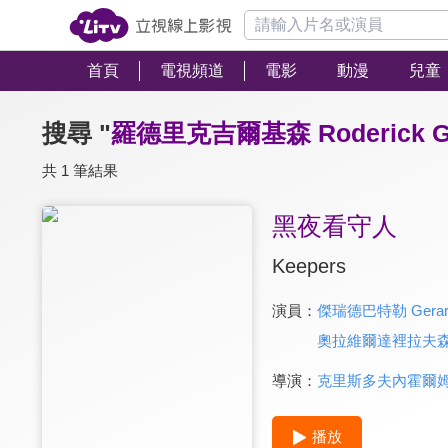
首頁
電視頻道
電影
動漫
兒童
搜尋 "
羅德里克吉爾基森 Roderick Gi
共 1 筆結果
黑夜看守人
Keepers
演員：
傑瑞德巴特勒 Gerard 
奧拉維爾達裡拉夫森 Ólaf
導演：
克里斯多夫內霍爾姆 Kri
播放