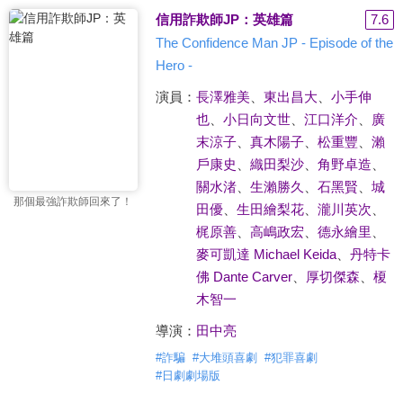
信用詐欺師JP：英雄篇
7.6
The Confidence Man JP - Episode of the
Hero -
演員：
長澤雅美
、
東出昌大
、
小手伸
也
、
小日向文世
、
江口洋介
、
廣
末涼子
、
真木陽子
、
松重豐
、
瀨
戶康史
、
織田梨沙
、
角野卓造
、
關水渚
、
生瀨勝久
、
石黑賢
、
城
那個最強詐欺師回來了！
田優
、
生田繪梨花
、
瀧川英次
、
梶原善
、
高嶋政宏
、
德永繪里
、
麥可凱達 Michael Keida
、
丹特卡
佛 Dante Carver
、
厚切傑森
、
榎
木智一
導演：
田中亮
#
詐騙
#
大堆頭喜劇
#
犯罪喜劇
#
日劇劇場版