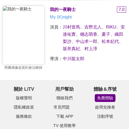
我的一夜騎士
7.0
My (K)night
演員：
川村壹馬
、
吉野北人
、
RIKU
、
安
達祐實
、
穗志萌香
、
夏子
、
織田
梨沙
、
中山求一郎
、
松本妃代
、
坂井真紀
、
村上淳
導演：
中川龍太郎
男團偶像改當約會治療師
關於 LiTV
用戶幫助
體驗＆序號
版權聲明
聯絡我們
免費體驗
隱私權政策
常見問題
啟用兌換卷
服務條款
下載 APP
活動序號
TV 使用教學