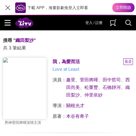
下載 APP，海量影劇免登入立即看
登入 / 註冊
搜尋 "
織田梨沙
"
共 3 筆結果
我，為愛而活
8.0
Love at Least
演員：
趣里
、
菅田將暉
、
田中哲司
、
西
田尚美
、
松重豐
、
石橋靜河
、
織
田梨沙
、
仲里依紗
導演：
關根光才
原著：
本谷有希子
男神菅田將暉深情主演