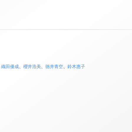
、
織田優成
、
櫻井浩美
、
徳井青空
、
鈴木惠子