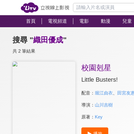
首頁
電視頻道
電影
動漫
兒童
搜尋 "
織田優成
"
共 2 筆結果
校園剋星
Little Busters!
配音：
堀江由衣
、
田宮友
導演：
山川吉樹
原著：
Key
播放