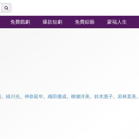
免費戲劇
爆款短劇
免費綜藝
蒙福人生
惠
、
綠川光
、
神奈延年
、
織田優成
、
柳瀨洋美
、
鈴木惠子
、
若林直美