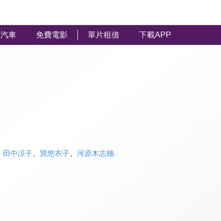
汽車
免費電影
單片租借
下載APP
、
田中涼子
、
巽悠衣子
、
河原木志穗