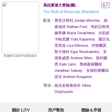
馬拉庫達大冒險(國)
6.7
The Myth of Maracuda (Mandarin)
配音：
喬登沃斯利 Jordan Worsley
、
納
森福特 Nathan Ford
、
瑪莉亞斯馬
赫蒂娜 Maria Smakhtina
、
尤莉婭
卡帕尼娜 Yulia Kapanina
、
麗莎克
里莫娃 Liza Klimova
、
伊格爾莫
斯卡連科 Egor Moskalenko
、
安
有趣的石器時代冒險旅程
德魯威恩 Andrew Winn
、
凱特蘭
恩 Kate Lann
、
喬納森薩爾維
Jonathan Salway
、
安德利庫爾加
諾夫 Andrew Kurganov
導演：
維克多格魯胡辛 Viktor
Glukhushin
關於 LiTV
用戶幫助
體驗＆序號