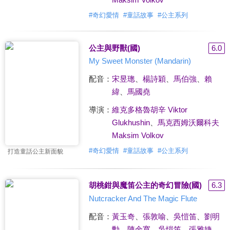
#
奇幻愛情
#
童話故事
#
公主系列
公主與野獸(國)
6.0
My Sweet Monster (Mandarin)
配音：
宋昱璁
、
楊詩穎
、
馬伯強
、
賴
緯
、
馬國堯
導演：
維克多格魯胡辛 Viktor
Glukhushin
、
馬克西姆沃爾科夫
Maksim Volkov
#
奇幻愛情
#
童話故事
#
公主系列
打造童話公主新面貌
胡桃鉗與魔笛公主的奇幻冒險(國)
6.3
Nutcracker And The Magic Flute
配音：
黃玉奇
、
張敦喻
、
吳愷笛
、
劉明
勳
、
陳余寬
、
吳愷笛
、
張雅婕
、