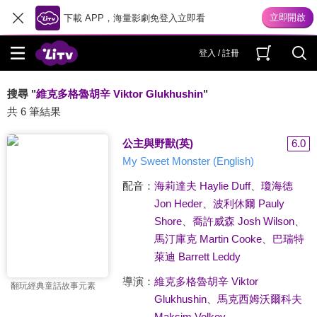
下載 APP，海量影劇免登入立即看
登入 / 註冊
搜尋 "
維克多格魯胡辛 Viktor Glukhushin
"
共 6 筆結果
公主與野獸(英)
6.0
My Sweet Monster (English)
配音：
海莉達夫 Haylie Duff
、
瓊海德
Jon Heder
、
波利休爾 Pauly
Shore
、
喬許威森 Josh Wilson
、
馬汀庫克 Martin Cooke
、
巴瑞特
萊迪 Barrett Leddy
導演：
維克多格魯胡辛 Viktor
翻玩經典童話故事元素
Glukhushin
、
馬克西姆沃爾科夫
Maksim Volkov