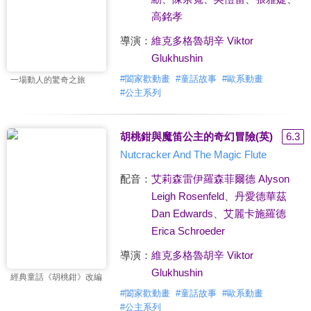
高銘孝
導演：
維克多格魯胡辛 Viktor
Glukhushin
#
闔家歡動畫
#
童話故事
#
歐系動畫
一場動人的驚奇之旅
#
公主系列
胡桃鉗與魔笛公主的奇幻冒險(英)
6.3
Nutcracker And The Magic Flute
配音：
艾莉森雷伊羅森菲爾德 Alyson
Leigh Rosenfeld
、
丹愛德華茲
Dan Edwards
、
艾麗卡施羅德
Erica Schroeder
導演：
維克多格魯胡辛 Viktor
Glukhushin
經典童話《胡桃鉗》改編
#
闔家歡動畫
#
童話故事
#
歐系動畫
#
公主系列