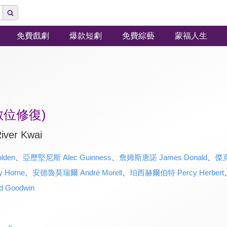
免費戲劇
爆款短劇
免費綜藝
蒙福人生
數位修復)
iver Kwai
lden
、
亞歷堅尼斯 Alec Guinness
、
詹姆斯唐諾 James Donald
、
傑克
 Horne
、
安德魯莫瑞爾 André Morell
、
珀西赫爾伯特 Percy Herbert
 Goodwin