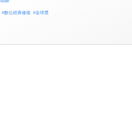
ulle
#
數位經典修復
#
金球獎
3