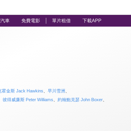
汽車
免費電影
單片租借
下載APP
霍金斯 Jack Hawkins
、
早川雪洲
、
、
彼得威廉斯 Peter Williams
、
約翰鮑克瑟 John Boxer
、