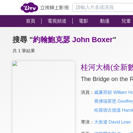
首頁
電視頻道
電影
動漫
兒童
搜尋 "
約翰鮑克瑟 John Boxer
"
共 1 筆結果
桂河大橋(全新
The Bridge on the R
演員：
威廉荷頓 William Ho
喬佛瑞霍恩 Geoffrey
哈羅德古德溫 Harold
導演：
大衛連 David Lean