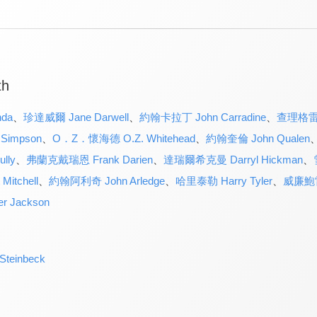
th
da
、
珍達威爾 Jane Darwell
、
約翰卡拉丁 John Carradine
、
查理格雷普溫
Simpson
、
O．Z．懷海德 O.Z. Whitehead
、
約翰奎倫 John Qualen
lly
、
弗蘭克戴瑞恩 Frank Darien
、
達瑞爾希克曼 Darryl Hickman
、
itchell
、
約翰阿利奇 John Arledge
、
哈里泰勒 Harry Tyler
、
威廉鮑雷 
 Jackson
einbeck