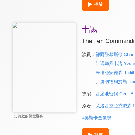
播放
十誡
The Ten Command
演員：
卻爾登希斯頓 Charlto
伊馮娜黛卡洛 Yvonne 
朱迪絲安德森 Judith 
、
唐納德柯提斯 Donal
導演：
西席地密爾 Cecil B. 
原著：
朵洛西克拉克威森 Dorot
史詩般的視覺饗宴
#
奧斯卡金像獎
播放