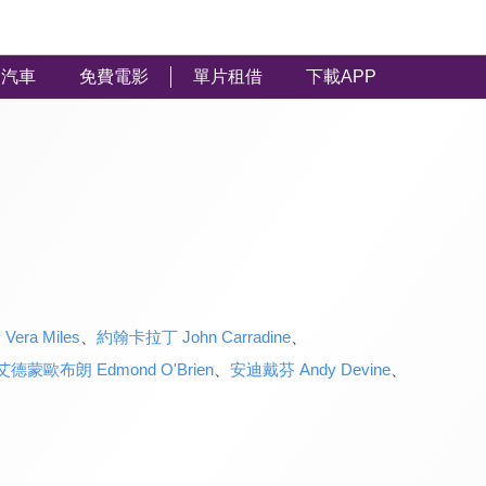
汽車
免費電影
單片租借
下載APP
ra Miles
、
約翰卡拉丁 John Carradine
、
艾德蒙歐布朗 Edmond O'Brien
、
安迪戴芬 Andy Devine
、