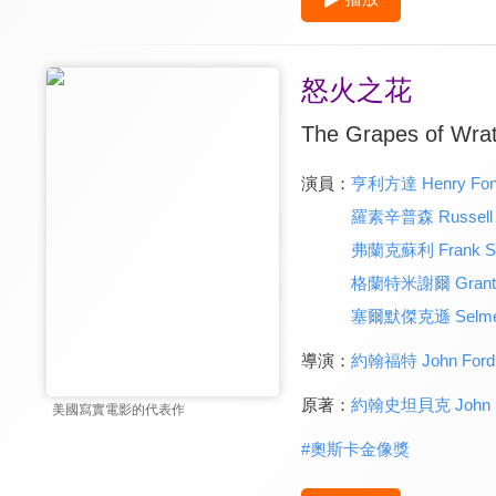
怒火之花
The Grapes of Wra
演員：
亨利方達 Henry Fon
羅素辛普森 Russell 
弗蘭克蘇利 Frank Su
格蘭特米謝爾 Grant M
塞爾默傑克遜 Selmer
導演：
約翰福特 John Ford
原著：
約翰史坦貝克 John St
美國寫實電影的代表作
#
奧斯卡金像獎