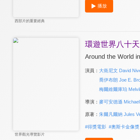
播放
西部片的重要經典
環遊世界八十天
Around the World i
演員：
大衛尼文 David Niv
喬伊布朗 Joe E. Br
梅爾維爾庫珀 Melvill
導演：
麥可安德遜 Michael 
原著：
朱爾凡爾納 Jules Ve
#
得獎電影
#
奧斯卡金像獎
世界觀光導覽影片