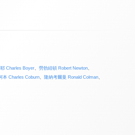
Charles Boyer
、
勞勃紐頓 Robert Newton
、
 Charles Coburn
、
隆納考爾曼 Ronald Colman
、