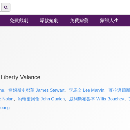
免費戲劇
爆款短劇
免費綜藝
蒙福人生
Liberty Valance
ne
、
詹姆斯史都華 James Stewart
、
李馬文 Lee Marvin
、
薇拉邁爾斯 Ve
 Nolan
、
約翰奎爾倫 John Qualen
、
威利斯布魯辛 Willis Bouchey
、
oung