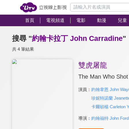
首頁
電視頻道
電影
動漫
兒童
搜尋 "
約翰卡拉丁 John Carradine
"
共 4 筆結果
雙虎屠龍
The Man Who Shot 
演員：
約翰韋恩 John Way
珍妮特諾蘭 Jeanette
卡爾頓楊 Carleton Y
導演：
約翰福特 John Ford