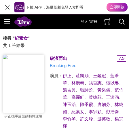
下載 APP，海量影劇免登入立即看
登入 / 註冊
搜尋 "
紀素女
"
共 1 筆結果
破浪而出
7.9
Breaking Free
演員：
伊正
、
莊凱勛
、
王鏡冠
、
藍葦
華
、
林廣泰
、
張百惠
、
張以琳
、
溫吉興
、
張詩盈
、
黃采儀
、
范竹
華
、
高麗紅
、
黃婕菲
、
王湘涵
、
陳玉治
、
陳季霞
、
唐朝芬
、
林純
如
、
紀素女
、
李宗穎
、
彭浩秦
、
伊正攜手莊凱勛翻轉逆境
李竹琴
、
許文峰
、
游英敏
、
楊宗
樺