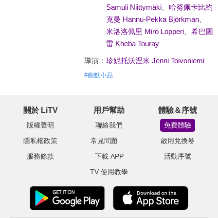
Samuli Niittymäki
、
哈努佩卡比約
克曼 Hannu-Pekka Björkman
、
米洛洛佩里 Miro Lopperi
、
希巴圖
雷 Kheba Touray
導演：
珍妮托沃涅米 Jenni Toivoniemi
#
幽默小品
關於 LiTV
用戶幫助
體驗＆序號
版權聲明
聯絡我們
免費體驗
隱私權政策
常見問題
啟用兌換卷
服務條款
下載 APP
活動序號
TV 使用教學