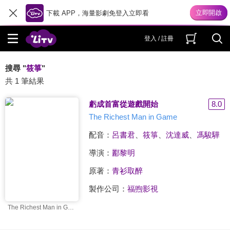
下載 APP，海量影劇免登入立即看
登入 / 註冊
搜尋 "
筱箏
"
共 1 筆結果
虧成首富從遊戲開始
8.0
The Richest Man in Game
配音：
呂書君
、
筱箏
、
沈達威
、
馮駿驊
導演：
酈黎明
原著：
青衫取醉
製作公司：
福煦影視
The Richest Man in Game