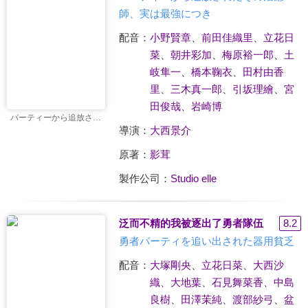
師、実は最強につき
配音：
小野賢章
、
前田佳織里
、
立花日
菜
、
朝井彩加
、
梅原裕一郎
、
土
岐隼一
、
橋本鞠衣
、
田村由香
里
、
三木真一郎
、
引坂理繪
、
宮
田俊哉
、
岩崎博
パーティーから追放されたその治癒師、実は最強につき
導演：
大西景介
原著：
影茸
製作公司：
Studio elle
泛而不精的我被逐出了勇者隊伍
8.2
勇者パーティを追い出された器用貧乏
配音：
大塚剛央
、
立花日菜
、
大西沙
織
、
大地葉
、
石見舞菜香
、
中島
良樹
、
田澤茉純
、
渡部紗弓
、
盆