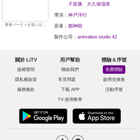
子原康
、
大久保瑠美
導演：
神戸洋行
勇者パーティを追い出された器用貧乏
原著：
都神樹
製作公司：
animation studio 42
關於 LiTV
用戶幫助
體驗＆序號
版權聲明
聯絡我們
免費體驗
隱私權政策
常見問題
啟用兌換卷
服務條款
下載 APP
活動序號
TV 使用教學