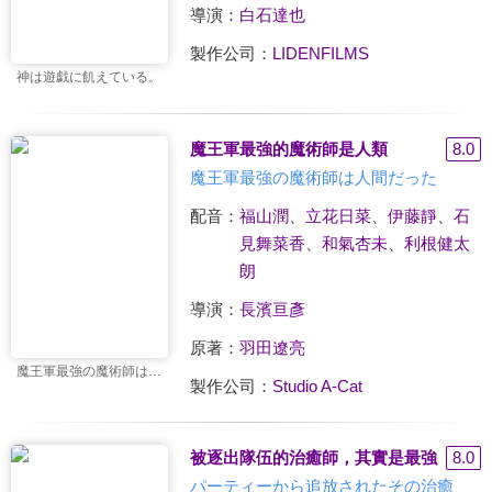
導演：
白石達也
製作公司：
LIDENFILMS
神は遊戯に飢えている。
魔王軍最強的魔術師是人類
8.0
魔王軍最強の魔術師は人間だった
配音：
福山潤
、
立花日菜
、
伊藤靜
、
石
見舞菜香
、
和氣杏未
、
利根健太
朗
導演：
長濱亘彥
原著：
羽田遼亮
魔王軍最強の魔術師は人間だった
製作公司：
Studio A-Cat
被逐出隊伍的治癒師，其實是最強
8.0
パーティーから追放されたその治癒