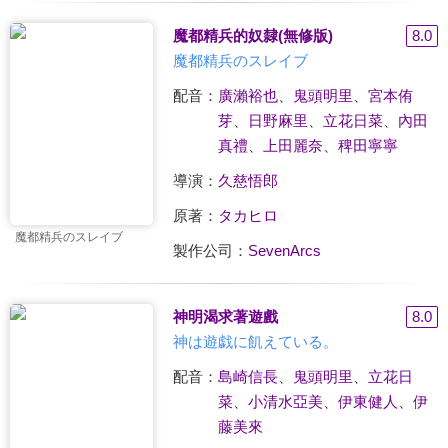
魔都精兵的奴隸(無修版)
8.0
魔都精兵のスレイブ
配音：
廣瀨裕也
、
鬼頭明里
、
宮本侑
芽
、
日野麻里
、
立花日菜
、
內田
真禮
、
上田麗奈
、
稗田寧寧
導演：
久慈悟郎
原著：
タカヒロ
魔都精兵のスレイブ
製作公司：
SevenArcs
神明渴求著遊戲
8.0
神は遊戯に飢えている。
配音：
島崎信長
、
鬼頭明里
、
立花日
菜
、
小清水亞美
、
伊東健人
、
伊
藤美來