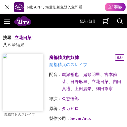
下載 APP，海量影劇免登入立即看
登入 / 註冊
搜尋 "
立花日菜
"
共 6 筆結果
魔都精兵的奴隸
8.0
魔都精兵のスレイブ
配音：
廣瀨裕也
、
鬼頭明里
、
宮本侑
芽
、
日野麻里
、
立花日菜
、
內田
真禮
、
上田麗奈
、
稗田寧寧
導演：
久慈悟郎
原著：
タカヒロ
魔都精兵のスレイブ
製作公司：
SevenArcs