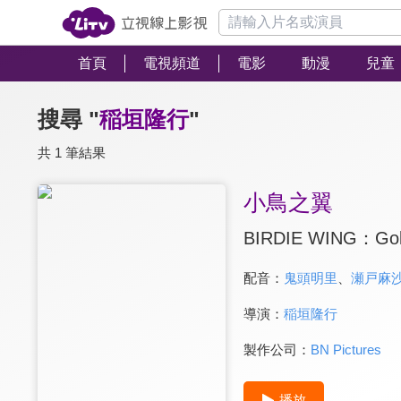
首頁
電視頻道
電影
動漫
兒童
搜尋 "
稲垣隆行
"
共 1 筆結果
小鳥之翼
BIRDIE WING：Golf 
配音：
鬼頭明里
、
瀬戸麻
導演：
稲垣隆行
製作公司：
BN Pictures
播放