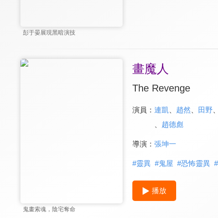
彭于晏展現黑暗演技
畫魔人
The Revenge
演員：
連凱
、
趙然
、
田野
、
趙德彪
導演：
張坤一
#
靈異
#
鬼屋
#
恐怖靈異
#
播放
鬼畫索魂，陰宅奪命