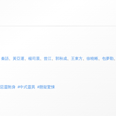
、
秦語
、
黃亞運
、
楊司晨
、
曾江
、
郭秋成
、
王東方
、
徐曉晰
、
包夢勤
惡靈附身
#
中式靈異
#
懸疑驚悚