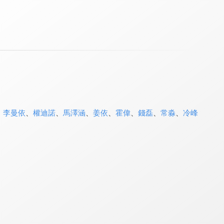
、
李曼依
、
權迪諾
、
馬澤涵
、
姜依
、
霍偉
、
錢磊
、
常淼
、
冷峰