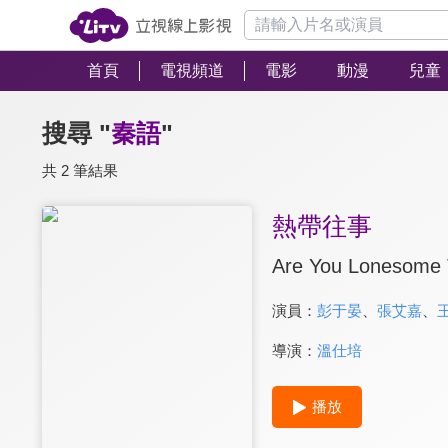
首頁
電視頻道
電影
動漫
兒童
搜尋 "
秦語
"
共 2 筆結果
熱帶往事
Are You Lonesome 
演員：
彭于晏
、
張艾嘉
、
導演：
溫仕培
播放