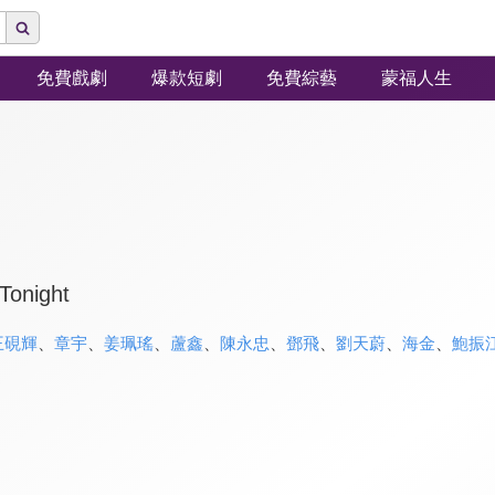
免費戲劇
爆款短劇
免費綜藝
蒙福人生
Tonight
王硯輝
、
章宇
、
姜珮瑤
、
蘆鑫
、
陳永忠
、
鄧飛
、
劉天蔚
、
海金
、
鮑振