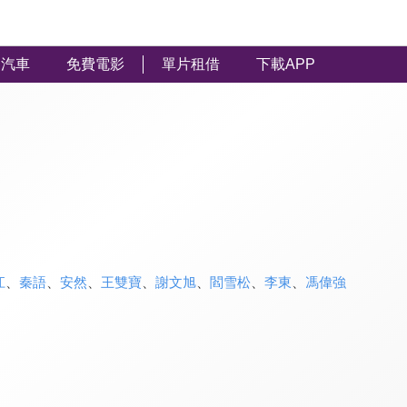
汽車
免費電影
單片租借
下載APP
江
、
秦語
、
安然
、
王雙寶
、
謝文旭
、
閻雪松
、
李東
、
馮偉強