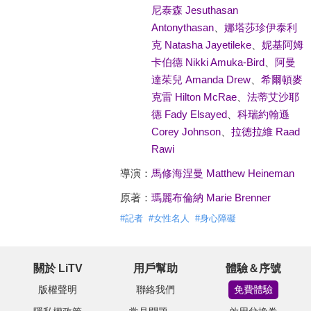
尼泰森 Jesuthasan
Antonythasan
、
娜塔莎珍伊泰利
克 Natasha Jayetileke
、
妮基阿姆
卡伯德 Nikki Amuka-Bird
、
阿曼
達茱兒 Amanda Drew
、
希爾頓麥
克雷 Hilton McRae
、
法蒂艾沙耶
德 Fady Elsayed
、
科瑞約翰遜
Corey Johnson
、
拉德拉維 Raad
Rawi
導演：
馬修海涅曼 Matthew Heineman
原著：
瑪麗布倫納 Marie Brenner
#
記者
#
女性名人
#
身心障礙
關於 LiTV
用戶幫助
體驗＆序號
版權聲明
聯絡我們
免費體驗