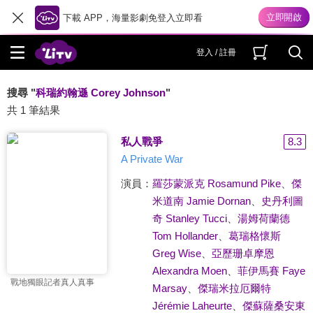
下載 APP，海量影劇免登入立即看
登入 / 註冊
搜尋 "
科瑞約翰遜 Corey Johnson
"
共 1 筆結果
私人戰爭
8.3
A Private War
演員：
羅莎蒙派克 Rosamund Pike
、
傑
米道南 Jamie Dornan
、
史丹利圖
奇 Stanley Tucci
、
湯姆荷蘭德
Tom Hollander
、
葛瑞格懷斯
Greg Wise
、
亞歷珊卓摩恩
Alexandra Moen
、
菲伊馬賽 Faye
戰地獨眼記者真人真事
Marsay
、
傑瑞米拉厄爾特
Jérémie Laheurte
、
傑蘇薩桑安東