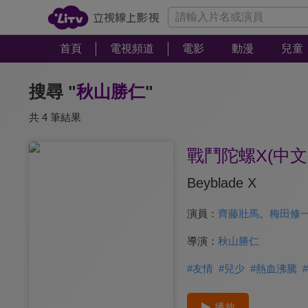
首頁
電視頻道
電影
動漫
兒童
搜尋 "
秋山勝仁
"
共 4 筆結果
戰鬥陀螺X(中文
Beyblade X
演員：
齊藤壯馬
、
梅田修
導演：
秋山勝仁
#
友情
#
兒少
#
熱血沸騰
#
播放