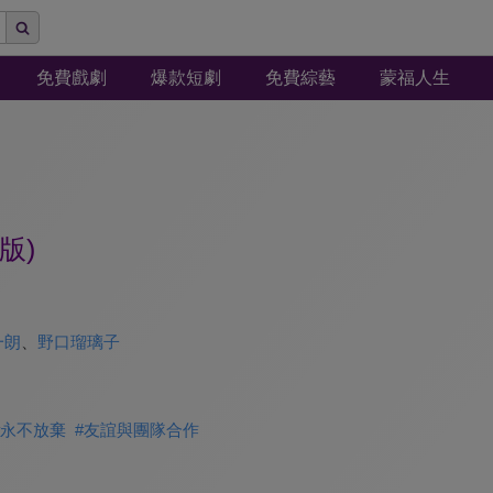
免費戲劇
爆款短劇
免費綜藝
蒙福人生
版)
一朗
、
野口瑠璃子
永不放棄
#
友誼與團隊合作