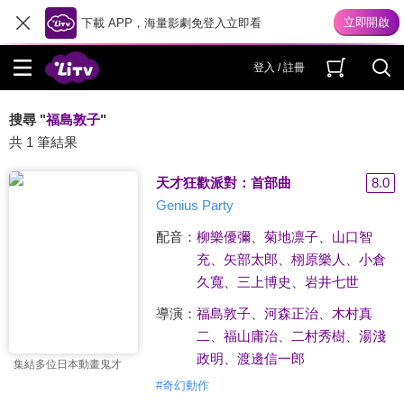
下載 APP，海量影劇免登入立即看
登入 / 註冊
搜尋 "
福島敦子
"
共 1 筆結果
天才狂歡派對：首部曲
8.0
Genius Party
配音：
柳樂優彌
、
菊地凛子
、
山口智
充
、
矢部太郎
、
栩原樂人
、
小倉
久寬
、
三上博史
、
岩井七世
導演：
福島敦子
、
河森正治
、
木村真
二
、
福山庸治
、
二村秀樹
、
湯淺
政明
、
渡邊信一郎
集結多位日本動畫鬼才
#
奇幻動作