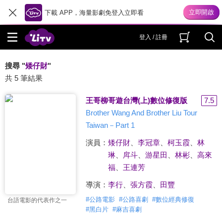
下載 APP，海量影劇免登入立即看
登入 / 註冊
搜尋 "
矮仔財
"
共 5 筆結果
王哥柳哥遊台灣(上)數位修復版
7.5
Brother Wang And Brother Liu Tour
Taiwan－Part 1
演員：
矮仔財
、
李冠章
、
柯玉霞
、
林
琳
、
戽斗
、
游星田
、
林彬
、
高來
福
、
王連芳
導演：
李行
、
張方霞
、
田豐
#
公路電影
#
公路喜劇
#
數位經典修復
台語電影的代表作之一
#
黑白片
#
麻吉喜劇