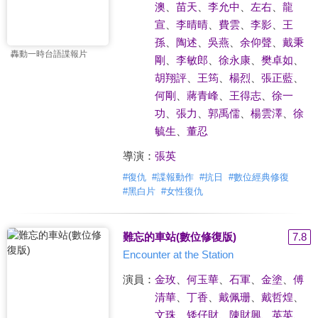
澳
、
苗天
、
李允中
、
左右
、
龍
宣
、
李晴晴
、
費雲
、
李影
、
王
孫
、
陶述
、
吳燕
、
余仰聲
、
戴秉
轟動一時台語諜報片
剛
、
李敏郎
、
徐永康
、
樊卓如
、
胡翔評
、
王筠
、
楊烈
、
張正藍
、
何剛
、
蔣青峰
、
王得志
、
徐一
功
、
張力
、
郭禹儒
、
楊雲澤
、
徐
毓生
、
董忍
導演：
張英
#
復仇
#
諜報動作
#
抗日
#
數位經典修復
#
黑白片
#
女性復仇
難忘的車站(數位修復版)
7.8
Encounter at the Station
演員：
金玫
、
何玉華
、
石軍
、
金塗
、
傅
清華
、
丁香
、
戴佩珊
、
戴哲煌
、
文珠
、
矮仔財
、
陳財興
、
英英
、