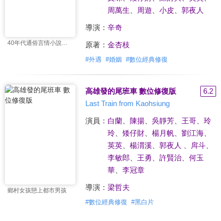
周萬生
、
周遊
、
小皮
、
郭夜人
導演：
辛奇
40年代通俗言情小說改編
原著：
金杏枝
#
外遇
#
婚姻
#
數位經典修復
高雄發的尾班車 數位修復版
6.2
Last Train from Kaohsiung
演員：
白蘭
、
陳揚
、
吳靜芳
、
王哥
、
玲
玲
、
矮仔財
、
楊月帆
、
劉江海
、
英英
、
楊渭溪
、
郭夜人
、
戽斗
、
李敏郎
、
王勇
、
許賢治
、
何玉
華
、
李冠章
導演：
梁哲夫
鄉村女孩戀上都市男孩
#
數位經典修復
#
黑白片