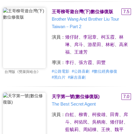
王哥柳哥遊台灣(下)數位修復版
7.5
Brother Wang And Brother Liu Tour
Taiwan－Part 2
演員：
矮仔財
、
李冠章
、
柯玉霞
、
林
琳
、
戽斗
、
游星田
、
林彬
、
高來
福
、
王連芳
導演：
李行
、
張方霞
、
田豐
#
公路電影
#
公路喜劇
#
數位經典修復
台灣版《勞萊與哈台》
#
黑白片
#
麻吉喜劇
天字第一號(數位修復版)
7.0
The Best Secret Agent
演員：
白虹
、
柳青
、
柯俊雄
、
田青
、
戽
斗
、
柯佑民
、
吳柄南
、
矮仔財
、
藍毓莉
、
周紹棟
、
王俠
、
魏平