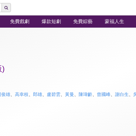
免費戲劇
爆款短劇
免費綜藝
蒙福人生
)
柯俊雄
、
高幸枝
、
郎雄
、
盧碧雲
、
黃曼
、
陳瑋齡
、
曾國峰
、
謝白生
、