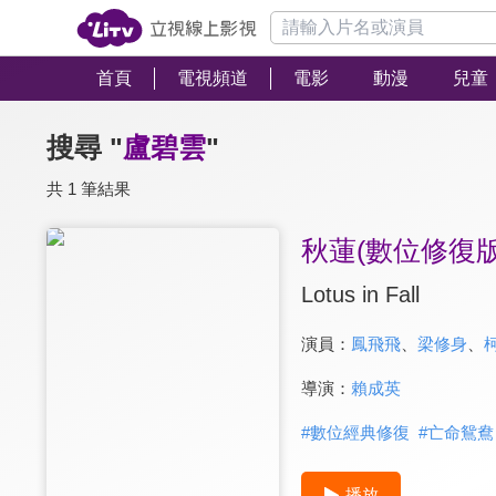
首頁
電視頻道
電影
動漫
兒童
搜尋 "
盧碧雲
"
共 1 筆結果
秋蓮(數位修復版
Lotus in Fall
演員：
鳳飛飛
、
梁修身
、
導演：
賴成英
#
數位經典修復
#
亡命鴛鴦
播放