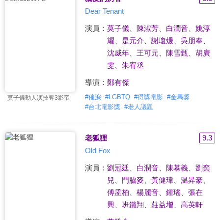
Dear Tenant
演員：
莫子儀
、
陳淑芳
、
白潤音
、
姚淳
耀
、
是元介
、
謝瓊煖
、
吳朋奉
、
沈威年
、
王可元
、
陳雪甄
、
胡廣
雯
、
朱宥丞
導演：
鄭有傑
#
催淚
#
LGBTQ
#
得獎電影
#
金馬獎
莫子儀動人演技奪3影帝
#
台北電影獎
#
老人議題
老狐狸
9.3
Old Fox
演員：
劉冠廷
、
白潤音
、
陳慕義
、
劉奕
兒
、
門脇麥
、
黃健瑋
、
温昇豪
、
傅孟柏
、
楊麗音
、
鍾瑤
、
張在
興
、
班鐵翔
、
莊益增
、
高英軒