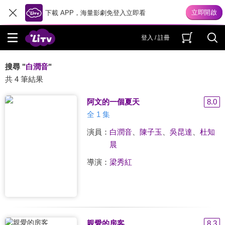
下載 APP，海量影劇免登入立即看
登入 / 註冊
搜尋 "
白潤音
"
共 4 筆結果
阿文的一個夏天
8.0
全 1 集
演員：
白潤音
、
陳子玉
、
吳昆達
、
杜知
晨
導演：
梁秀紅
親愛的房客
8.3