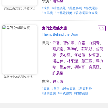
導演：
蕭雅全
#
成長
#
社會議題
#
黑色喜劇
#
得獎電影
劉冠廷白潤音父子檔演出
#
金馬獎
#
台北電影獎
#
香港電影金像獎
鬼們之蝴蝶大廈
6.2
Them, Behind the Door
演員：
尹馨
、
曹佑寧
、
白靈
、
白潤音
、
蔡振南
、
馮淬帆
、
莊凱勛
、
曾莞
婷
、
安心亞
、
何超儀
、
林哲熹
、
湯志偉
、
林采潔
、
顏正國
、
馬力
歐
、
鄭志偉
、
胡詠富
、
吳震亞
、
許展榮
取材台北著名鬧鬼大樓
導演：
錢人豪
#
靈異
#
鬼屋
#
恐怖靈異
#
惡靈附身
#
幽閉驚悚
#
中式靈異
#
都市傳說