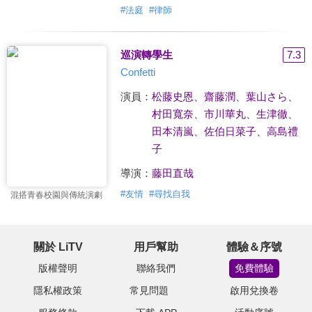
#
法庭
#
律師
巡演轉學生
7.3
Confetti
演員：
松藤史恩
、
齋藤潤
、
葉山さら
、
村田寬奈
、
市川華丸
、
生津徹
、
田本清嵐
、
佐伯日菜子
、
高島禮
子
導演：
藤田直哉
#
友情
#
尋找自我
混搭青春校園與傳統演劇
關於 LiTV
用戶幫助
體驗＆序號
版權聲明
聯絡我們
免費體驗
隱私權政策
常見問題
啟用兌換卷