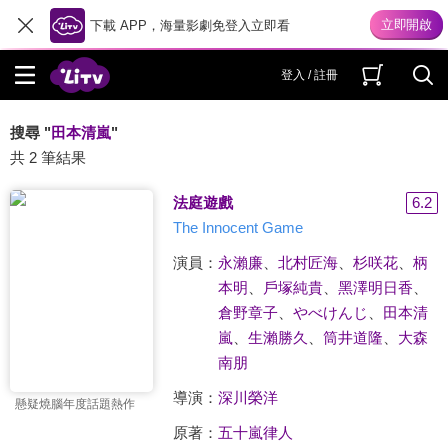
下載 APP，海量影劇免登入立即看
登入 / 註冊
搜尋 "
田本清嵐
"
共 2 筆結果
法庭遊戲
6.2
The Innocent Game
演員：
永瀨廉
、
北村匠海
、
杉咲花
、
柄
本明
、
戶塚純貴
、
黑澤明日香
、
倉野章子
、
やべけんじ
、
田本清
嵐
、
生瀨勝久
、
筒井道隆
、
大森
南朋
導演：
深川榮洋
懸疑燒腦年度話題熱作
原著：
五十嵐律人