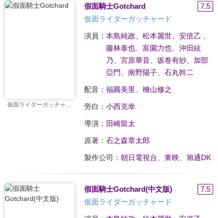
假面騎士Gotchard
7.5
仮面ライダーガッチャード
演員：
本島純政
、
松本麗世
、
安倍乙
、
藤林泰也
、
富園力也
、
沖田絃
乃
、
宮原華音
、
坂卷有紗
、
加部
亞門
、
南野陽子
、
石丸幹二
配音：
福圓美里
、
檜山修之
仮面ライダーガッチャード
旁白：
小西克幸
導演：
田崎龍太
原著：
石之森章太郎
製作公司：
朝日電視台
、
東映
、
旭通DK
假面騎士Gotchard(中文版)
7.5
仮面ライダーガッチャード