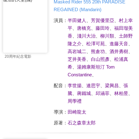
Masked Rider 555 20th PARADISE
REGAINED (Mandarin)
演員：
半田健人
、
芳賀優里亞
、
村上幸
平
、
唐橋充
、
藤田玲
、
福田瑠美
香
、
淺川大治
、
柳川類
、
土師野
隆之介
、
松澤可苑
、
進藤天音
、
高岩城二
、
熊倉功
、
酒井勇樹
、
20周年紀念電影
芝井美香
、
白山照彥
、
松浦真
希
、
湯姆康斯坦汀 Tom
Constantine
、
配音：
李世揚
、
連思宇
、
梁興昌
、
張
騰
、
蔣鐵城
、
邱涵菲
、
林柏昱
、
周學禮
導演：
田崎龍太
原著：
石之森章太郎