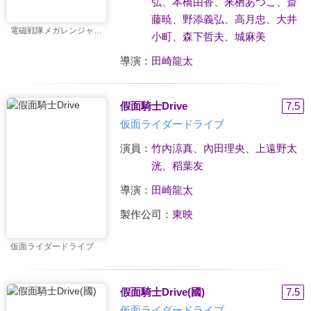
弘
、
本橋由香
、
来栖あつこ
、
斎
藤暁
、
野添義弘
、
高月忠
、
大井
電磁戦隊メガレンジャーVSカーレンジャー
小町
、
森下哲夫
、
城麻美
導演：
田崎龍太
假面騎士Drive
7.5
仮面ライダードライブ
演員：
竹內涼真
、
內田理央
、
上遠野太
洸
、
稻葉友
導演：
田崎龍太
製作公司：
東映
仮面ライダードライブ
假面騎士Drive(國)
7.5
仮面ライダードライブ