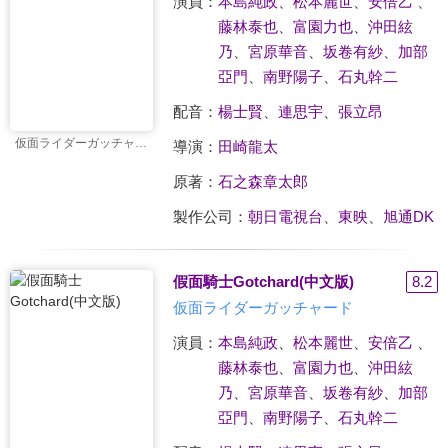
演員：
本島純政
、
松本麗世
、
安倍乙
、
藤林泰也
、
富園力也
、
沖田絃
乃
、
宮原華音
、
坂卷有紗
、
加部
亞門
、
南野陽子
、
石丸幹二
配音：
楊士賢
、
連思宇
、
張立昂
仮面ライダーガッチャード
導演：
田崎龍太
原著：
石之森章太郎
製作公司：
朝日電視台
、
東映
、
旭通DK
假面騎士Gotchard(中文版)
8.2
仮面ライダーガッチャード
演員：
本島純政
、
松本麗世
、
安倍乙
、
藤林泰也
、
富園力也
、
沖田絃
乃
、
宮原華音
、
坂卷有紗
、
加部
亞門
、
南野陽子
、
石丸幹二