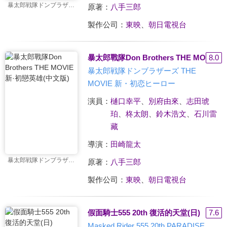
暴太郎戦隊ドンブラザーズ THE MOVIE 新・初恋ヒーロー
原著：
八手三郎
製作公司：
東映
、
朝日電視台
暴太郎戰隊Don Brothers THE MOVIE
8.0
暴太郎戦隊ドンブラザーズ THE
MOVIE 新・初恋ヒーロー
演員：
樋口幸平
、
別府由來
、
志田琥
珀
、
柊太朗
、
鈴木浩文
、
石川雷
藏
導演：
田崎龍太
暴太郎戦隊ドンブラザーズ THE MOVIE 新・初恋ヒーロー
原著：
八手三郎
製作公司：
東映
、
朝日電視台
假面騎士555 20th 復活的天堂(日)
7.6
Masked Rider 555 20th PARADISE