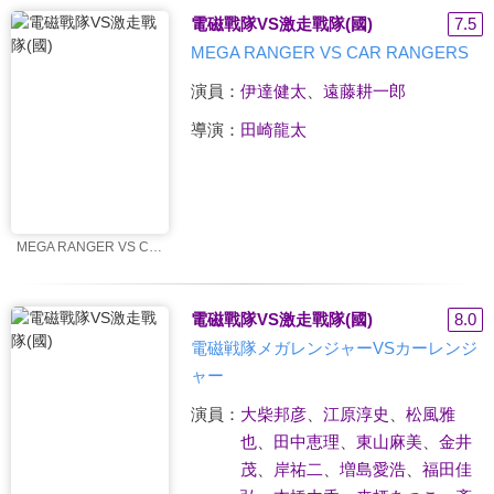
電磁戰隊VS激走戰隊(國)
7.5
MEGA RANGER VS CAR RANGERS
演員：
伊達健太
、
遠藤耕一郎
導演：
田崎龍太
MEGA RANGER VS CAR RANGERS
電磁戰隊VS激走戰隊(國)
8.0
電磁戦隊メガレンジャーVSカーレンジ
ャー
演員：
大柴邦彦
、
江原淳史
、
松風雅
也
、
田中恵理
、
東山麻美
、
金井
茂
、
岸祐二
、
増島愛浩
、
福田佳