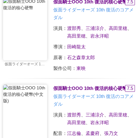
假面騎士OOO 10th 復活的核心硬幣
7.5
仮面ライダーオーズ 10th 復活のコアメ
ダル
演員：
渡部秀
、
三浦涼介
、
高田里穂
、
高田里穂
、
岩永洋昭
導演：
田崎龍太
原著：
石之森章太郎
仮面ライダーオーズ 10th 復活のコアメダル
製作公司：
東映
假面騎士OOO 10th 復活的核心硬幣(中文
7.5
仮面ライダーオーズ 10th 復活のコアメ
ダル
演員：
渡部秀
、
三浦涼介
、
高田里穂
、
高田里穂
、
岩永洋昭
配音：
江志倫
、
孟慶府
、
張乃文