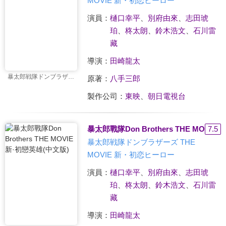
MOVIE 新・初恋ヒーロー
演員：
樋口幸平
、
別府由來
、
志田琥
珀
、
柊太朗
、
鈴木浩文
、
石川雷
藏
導演：
田崎龍太
暴太郎戦隊ドンブラザーズ THE MOVIE 新・初恋ヒーロー
原著：
八手三郎
製作公司：
東映
、
朝日電視台
暴太郎戰隊Don Brothers THE MOVIE
7.5
暴太郎戦隊ドンブラザーズ THE
MOVIE 新・初恋ヒーロー
演員：
樋口幸平
、
別府由來
、
志田琥
珀
、
柊太朗
、
鈴木浩文
、
石川雷
藏
導演：
田崎龍太