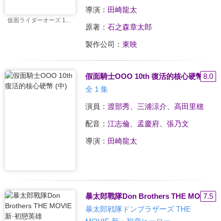
導演：
田崎龍太
仮面ライダーオーズ 10th 復活のコアメダル
原著：
石之森章太郎
製作公司：
東映
假面騎士OOO 10th 復活的核心硬幣 (中)
8.0
全 1 集
演員：
渡部秀
、
三浦涼介
、
高田里穂
配音：
江志倫
、
孟慶府
、
張乃文
導演：
田崎龍太
暴太郎戰隊Don Brothers THE MOVIE
7.5
暴太郎戦隊ドンブラザーズ THE