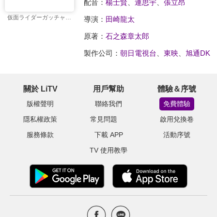
配音：
楊士賢
、
連思宇
、
張立昂
仮面ライダーガッチャード
導演：
田崎龍太
原著：
石之森章太郎
製作公司：
朝日電視台
、
東映
、
旭通DK
關於 LiTV
用戶幫助
體驗＆序號
版權聲明
聯絡我們
免費體驗
隱私權政策
常見問題
啟用兌換卷
服務條款
下載 APP
活動序號
TV 使用教學