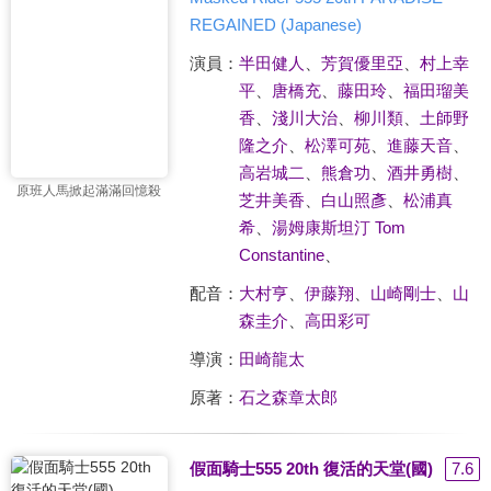
REGAINED (Japanese)
演員：
半田健人
、
芳賀優里亞
、
村上幸
平
、
唐橋充
、
藤田玲
、
福田瑠美
香
、
淺川大治
、
柳川類
、
土師野
隆之介
、
松澤可苑
、
進藤天音
、
高岩城二
、
熊倉功
、
酒井勇樹
、
原班人馬掀起滿滿回憶殺
芝井美香
、
白山照彥
、
松浦真
希
、
湯姆康斯坦汀 Tom
Constantine
、
配音：
大村亨
、
伊藤翔
、
山崎剛士
、
山
森圭介
、
高田彩可
導演：
田崎龍太
原著：
石之森章太郎
假面騎士555 20th 復活的天堂(國)
7.6