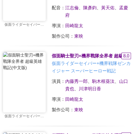
配音：
江志倫
、
陳彥鈞
、
黃天佑
、
孟慶
府
仮面ライダーセイバー+機界戦隊ゼンカイジャー スーパーヒーロー戦記
導演：
田崎龍太
製作公司：
東映
假面騎士聖刃+機界戰隊全界者 超級英雄戰
8.0
仮面ライダーセイバー+機界戦隊ゼンカ
イジャー スーパーヒーロー戦記
演員：
內藤秀一郎
、
駒木根葵汰
、
山口
貴也
、
川津明日香
導演：
田崎龍太
製作公司：
東映
仮面ライダーセイバー+機界戦隊ゼンカイジャー スーパーヒーロー戦記