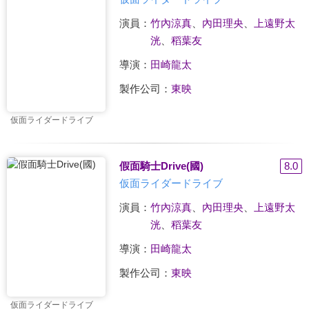
演員：
竹內涼真
、
內田理央
、
上遠野太
洸
、
稻葉友
導演：
田崎龍太
製作公司：
東映
仮面ライダードライブ
假面騎士Drive(國)
8.0
仮面ライダードライブ
演員：
竹內涼真
、
內田理央
、
上遠野太
洸
、
稻葉友
導演：
田崎龍太
製作公司：
東映
仮面ライダードライブ