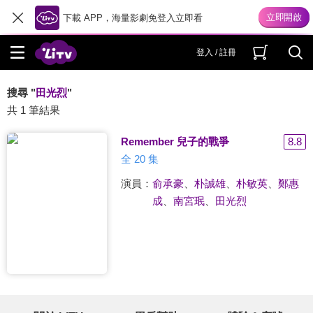
下載 APP，海量影劇免登入立即看
登入 / 註冊
搜尋 "
田光烈
"
共 1 筆結果
Remember 兒子的戰爭
8.8
全 20 集
演員：
俞承豪
、
朴誠雄
、
朴敏英
、
鄭惠
成
、
南宮珉
、
田光烈