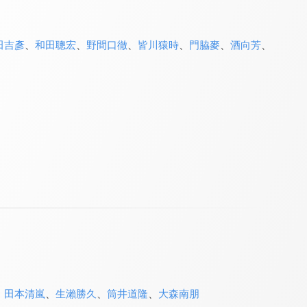
田吉彥
、
和田聰宏
、
野間口徹
、
皆川猿時
、
門脇麥
、
酒向芳
、
、
田本清嵐
、
生瀨勝久
、
筒井道隆
、
大森南朋