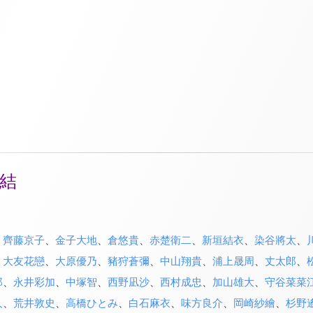
結
、
齊藤京子
、
金子大地
、
倉悠貴
、
赤楚衛二
、
新垣結衣
、
染谷將太
、
、
大友花戀
、
大原優乃
、
豬狩蒼彌
、
中山翔貴
、
浦上晟周
、
丈太郎
、
郎
、
永井彩加
、
中塚智
、
西野凪沙
、
西村成忠
、
加山雄大
、
守谷菜菜
人
、
荒井敦史
、
高橋ひとみ
、
白石麻衣
、
味方良介
、
岡崎紗繪
、
杉野