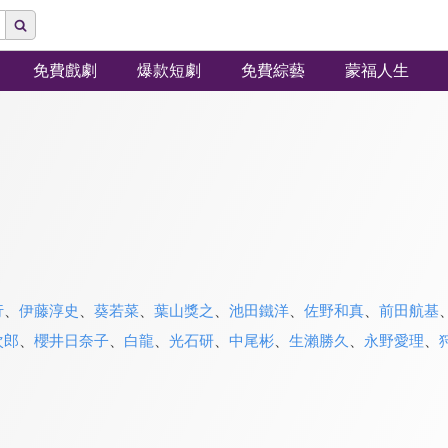
免費戲劇
爆款短劇
免費綜藝
蒙福人生
行
、
伊藤淳史
、
葵若菜
、
葉山獎之
、
池田鐵洋
、
佐野和真
、
前田航基
次郎
、
櫻井日奈子
、
白龍
、
光石研
、
中尾彬
、
生瀨勝久
、
永野愛理
、