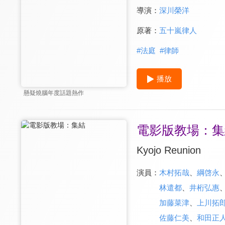
導演：
深川榮洋
原著：
五十嵐律人
#
法庭
#
律師
播放
懸疑燒腦年度話題熱作
電影版教場：集
Kyojo Reunion
演員：
木村拓哉
、
綱啓永
林遣都
、
井桁弘惠
加藤菜津
、
上川拓
佐藤仁美
、
和田正