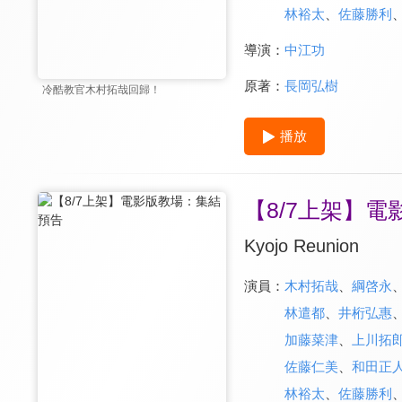
林裕太
、
佐藤勝利
導演：
中江功
原著：
長岡弘樹
冷酷教官木村拓哉回歸！
播放
【8/7上架】電
Kyojo Reunion
演員：
木村拓哉
、
綱啓永
林遣都
、
井桁弘惠
加藤菜津
、
上川拓
佐藤仁美
、
和田正
林裕太
、
佐藤勝利