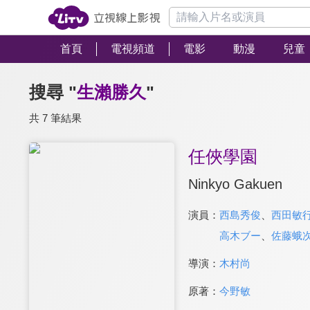
首頁
電視頻道
電影
動漫
兒童
搜尋 "
生瀨勝久
"
共 7 筆結果
任俠學園
Ninkyo Gakuen
演員：
西島秀俊
、
西田敏
高木ブー
、
佐藤蛾
導演：
木村尚
原著：
今野敏