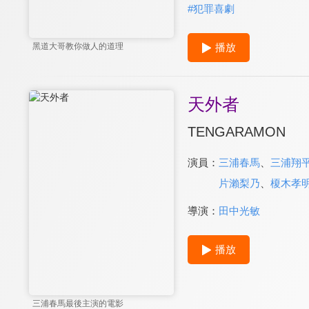
#
犯罪喜劇
播放
黑道大哥教你做人的道理
天外者
TENGARAMON
演員：
三浦春馬
、
三浦翔
片瀨梨乃
、
榎木孝
導演：
田中光敏
播放
三浦春馬最後主演的電影