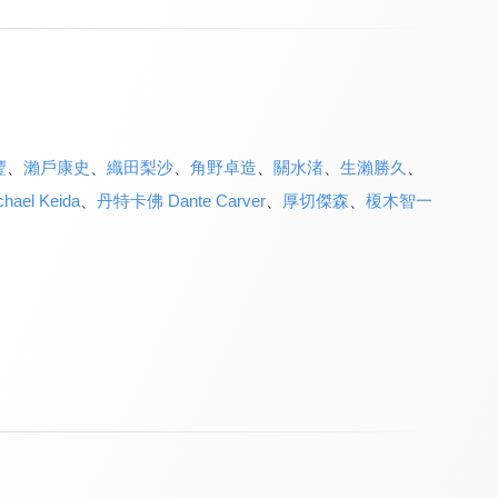
豐
、
瀨戶康史
、
織田梨沙
、
角野卓造
、
關水渚
、
生瀨勝久
、
ael Keida
、
丹特卡佛 Dante Carver
、
厚切傑森
、
榎木智一