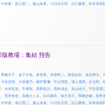
、
中村蒼
、
坂口憲二
、
森山未來
、
小日向文世
、
出口夏希
、
松本幸四
影版教場：集結 預告
、
齊藤京子
、
金子大地
、
倉悠貴
、
赤楚衛二
、
新垣結衣
、
染谷將太
、
、
大友花戀
、
大原優乃
、
豬狩蒼彌
、
中山翔貴
、
浦上晟周
、
丈太郎
、
郎
、
永井彩加
、
中塚智
、
西野凪沙
、
西村成忠
、
加山雄大
、
守谷菜菜
人
、
荒井敦史
、
高橋ひとみ
、
白石麻衣
、
味方良介
、
岡崎紗繪
、
杉野
、
中村蒼
、
坂口憲二
、
森山未來
、
小日向文世
、
出口夏希
、
松本幸四