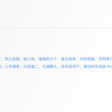
平
、
西川貴教
、
森川葵
、
蓮佛美沙子
、
森永悠希
、
內田朝陽
、
宅間孝
明
、
八木優希
、
河原健二
、
生瀨勝久
、
筒井真理子
、
羅伯特安德森 Rober