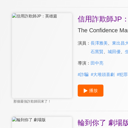
信用詐欺師JP
The Confidence Man
演員：
長澤雅美
、
東出昌
石黑賢
、
城田優
、
導演：
田中亮
#
詐騙
#
大堆頭喜劇
#
犯罪
播放
那個最強詐欺師回來了！
輪到你了 劇場