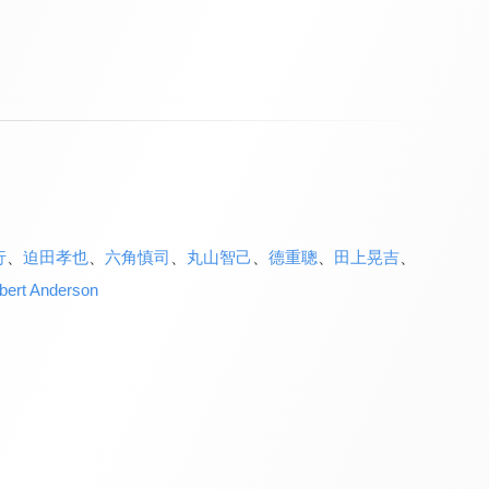
行
、
迫田孝也
、
六角慎司
、
丸山智己
、
德重聰
、
田上晃吉
、
t Anderson