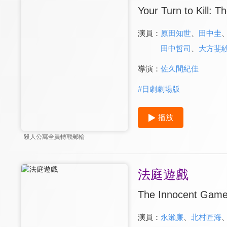
Your Turn to Kill: T
演員：
原田知世
、
田中圭
田中哲司
、
大方斐
導演：
佐久間紀佳
#
日劇劇場版
播放
殺人公寓全員轉戰郵輪
法庭遊戲
The Innocent Gam
演員：
永瀨廉
、
北村匠海