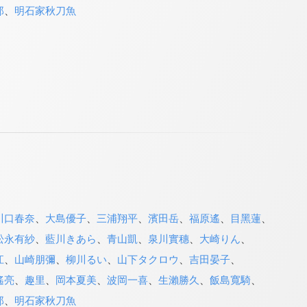
郎
、
明石家秋刀魚
川口春奈
、
大島優子
、
三浦翔平
、
濱田岳
、
福原遙
、
目黑蓮
、
松永有紗
、
藍川きあら
、
青山凱
、
泉川實穗
、
大崎りん
、
江
、
山崎朋彌
、
柳川るい
、
山下タクロウ
、
吉田晏子
、
遙亮
、
趣里
、
岡本夏美
、
波岡一喜
、
生瀨勝久
、
飯島寬騎
、
郎
、
明石家秋刀魚