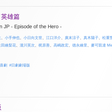
：英雄篇
 JP - Episode of the Hero -
大
、
小手伸也
、
小日向文世
、
江口洋介
、
廣末涼子
、
真木陽子
、
松重
生田繪梨花
、
瀧川英次
、
梶原善
、
高嶋政宏
、
德永繪里
、
麥可凱達 Mich
喜劇
#
日劇劇場版
版