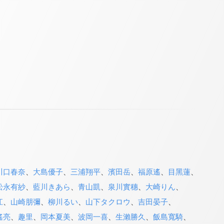
川口春奈
、
大島優子
、
三浦翔平
、
濱田岳
、
福原遙
、
目黑蓮
、
松永有紗
、
藍川きあら
、
青山凱
、
泉川實穗
、
大崎りん
、
江
、
山崎朋彌
、
柳川るい
、
山下タクロウ
、
吉田晏子
、
遙亮
、
趣里
、
岡本夏美
、
波岡一喜
、
生瀨勝久
、
飯島寬騎
、