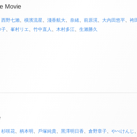
he Movie
、
西野七瀨
、
橫濱流星
、
淺香航大
、
奈緒
、
前原滉
、
大內田悠平
、
袴
紗子
、
峯村リエ
、
竹中直人
、
木村多江
、
生瀨勝久
e
、
杉咲花
、
柄本明
、
戶塚純貴
、
黑澤明日香
、
倉野章子
、
やべけんじ