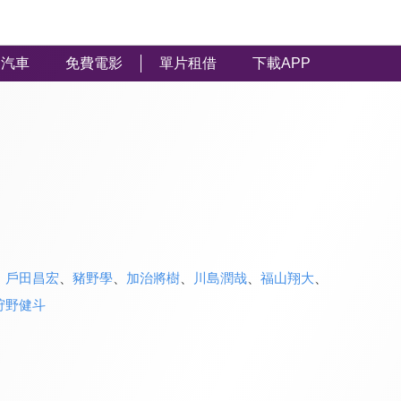
汽車
免費電影
單片租借
下載APP
、
戶田昌宏
、
豬野學
、
加治將樹
、
川島潤哉
、
福山翔大
、
狩野健斗