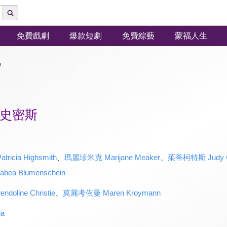
免費戲劇
爆款短劇
免費綜藝
蒙福人生
"
史密斯
cia Highsmith
、
瑪麗珍米克 Marijane Meaker
、
茱蒂柯特斯 Judy C
a Blumenschein
line Christie
、
莫麗考依曼 Maren Kroymann
ja