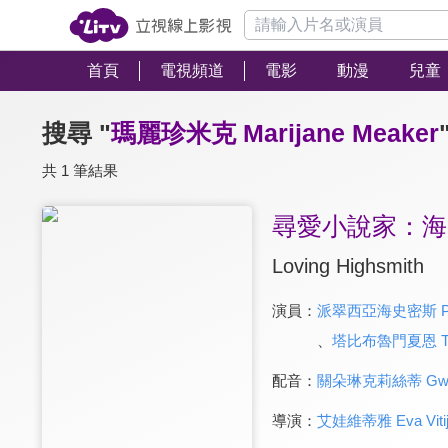
首頁
電視頻道
電影
動漫
兒童
搜尋 "
瑪麗珍米克 Marijane Meaker
共 1 筆結果
尋愛小說家：海
Loving Highsmith
演員：
派翠西亞海史密斯 Patri
、
塔比布魯門夏恩 Tabe
配音：
關朵琳克莉絲蒂 Gwendo
導演：
艾娃維蒂雅 Eva Viti