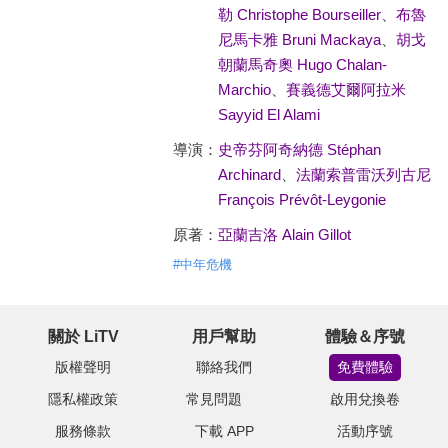
勒 Christophe Bourseiller
、
布魯
尼馬卡雅 Bruni Mackaya
、
胡戈
朝蘭馬奇奧 Hugo Chalan-
Marchio
、
賽義德艾爾阿拉米
Sayyid El Alami
導演：
史帝芬阿奇納德 Stéphan
Archinard
、
法蘭索普雷沃列古尼
François Prévôt-Leygonie
原著：
亞蘭吉洛 Alain Gillot
#
中年危機
關於 LiTV
用戶幫助
體驗＆序號
版權聲明
聯絡我們
免費體驗
隱私權政策
常見問題
啟用兌換卷
服務條款
下載 APP
活動序號