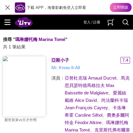
下載 APP，海量影劇免登入立即看
登入 / 註冊
搜尋 "
瑪琳娜托梅 Marina Tomé
"
共 1 筆結果
亞斯小子
7.4
Mr. Know-It-All
演員：
亞努杜克瑞 Arnaud Ducret
、
馬克
思貝瑟特德馬格拉夫 Max
Baissette de Malglaive
、
愛麗絲
戴維 Alice David
、
尚法蘭科卡瑞
Jean-François Cayrey
、
卡洛琳
希霍 Caroline Silhol
、
費奧多爾阿
厭世舅舅vs天才外甥
特金 Féodor Atkine
、
瑪琳娜托梅
Marina Tomé
、
克里斯托弗布爾塞