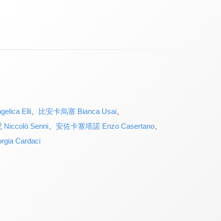
ica Elli
、
比安卡烏塞 Bianca Usai
、
iccolò Senni
、
安佐卡塞塔諾 Enzo Casertano
、
ia Cardaci