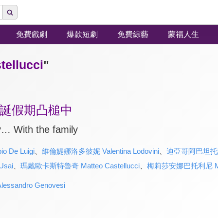
免費戲劇
爆款短劇
免費綜藝
蒙福人生
llucci
"
誕假期凸槌中
 With the family
De Luigi
、
維倫媞娜洛多彼妮 Valentina Lodovini
、
迪亞哥阿巴坦托諾 Di
sai
、
瑪戴歐卡斯特魯奇 Matteo Castellucci
、
梅莉莎安娜巴托利尼 Meliss
sandro Genovesi