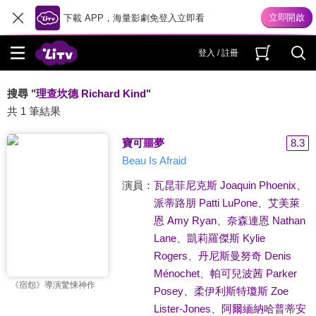
下載 APP，海量影劇免登入立即看
登入 / 註冊
搜尋 "
理查坎德 Richard Kind
"
共 1 筆結果
寶可噩夢
8.3
Beau Is Afraid
演員：
瓦昆菲尼克斯 Joaquin Phoenix
、
派蒂路朋 Patti LuPone
、
艾美萊
恩 Amy Ryan
、
奈森連恩 Nathan
Lane
、
凱莉羅傑斯 Kylie
Rogers
、
丹尼斯曼努奇 Denis
Ménochet
、
帕可兒波茜 Parker
《宿怨》導演驚悚神作
Posey
、
柔伊利斯特瓊斯 Zoe
Lister-Jones
、
阿爾緬納哈普蒂安