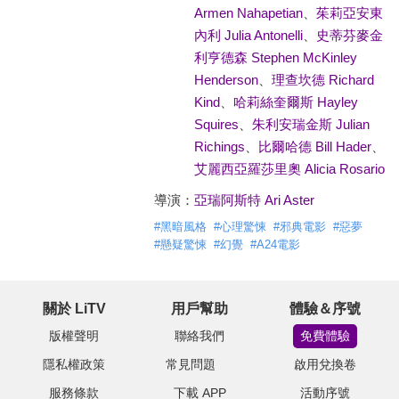
Armen Nahapetian
、
茱莉亞安東
內利 Julia Antonelli
、
史蒂芬麥金
利亨德森 Stephen McKinley
Henderson
、
理查坎德 Richard
Kind
、
哈莉絲奎爾斯 Hayley
Squires
、
朱利安瑞金斯 Julian
Richings
、
比爾哈德 Bill Hader
、
艾麗西亞羅莎里奧 Alicia Rosario
導演：
亞瑞阿斯特 Ari Aster
#
黑暗風格
#
心理驚悚
#
邪典電影
#
惡夢
#
懸疑驚悚
#
幻覺
#
A24電影
關於 LiTV
用戶幫助
體驗＆序號
版權聲明
聯絡我們
免費體驗
隱私權政策
常見問題
啟用兌換卷
服務條款
下載 APP
活動序號