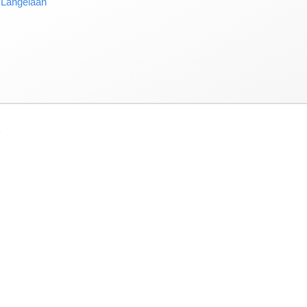
angelaan
3