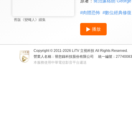
原著：
喬治廉格朗 George L
#
肉體恐怖
#
數位經典修復
舊版《變蠅人》續集
播放
Copyright © 2011-
2026
LiTV 立視科技 All Rights Reserved.
營業人名稱：替您錄科技股份有限公司
統一編號：2774008
本服務使用中華電信影音平台遞送