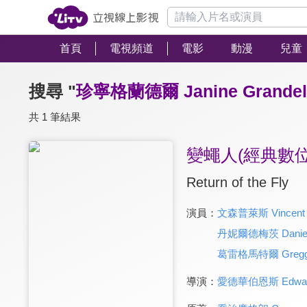
首頁
電視頻道
電影
動漫
兒童
搜尋 "
珍寧格蘭德爾 Janine Grandel
共 1 筆結果
變蠅人(經典數位
Return of the Fly
演員：
文森普萊斯 Vincent P
丹妮爾德梅茨 Daniell
葛雷格馬特爾 Gregg M
導演：
愛德華伯恩斯 Edward