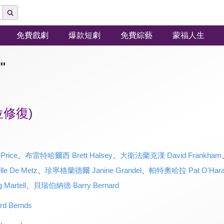
免費戲劇
爆款短劇
免費綜藝
蒙福人生
"
修復)
rice
、
布雷特哈爾西 Brett Halsey
、
大衛法蘭克漢 David Frankham
e De Metz
、
珍寧格蘭德爾 Janine Grandel
、
帕特奧哈拉 Pat O'Har
artell
、
貝瑞伯納德 Barry Bernard
 Bernds