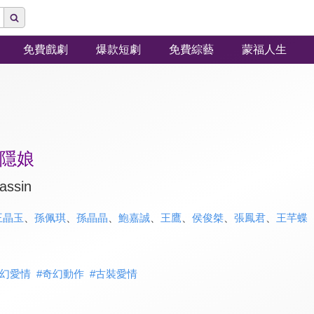
免費戲劇
爆款短劇
免費綜藝
蒙福人生
隱娘
assin
王晶玉
、
孫佩琪
、
孫晶晶
、
鮑嘉誠
、
王鷹
、
侯俊桀
、
張鳳君
、
王芊蝶
幻愛情
#
奇幻動作
#
古裝愛情