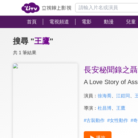
首頁
電視頻道
電影
動漫
兒童
搜尋 "
王鷹
"
共 1 筆結果
長安秘聞錄之聶
A Love Story of Ass
演員：
徐海喬
、
江鎧同
、
導演：
杜昌博
、
王鷹
#
古裝動作
#
女性動作
#
奇
播放