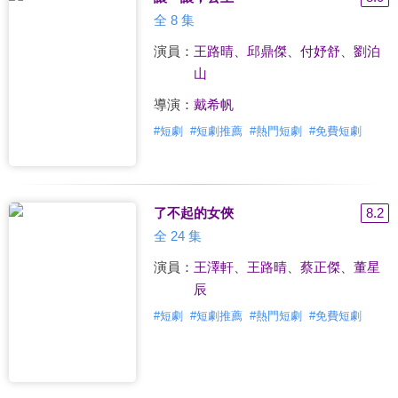
全 8 集
演員：
王路晴
、
邱鼎傑
、
付妤舒
、
劉泊
山
導演：
戴希帆
#
短劇
#
短劇推薦
#
熱門短劇
#
免費短劇
了不起的女俠
8.2
全 24 集
演員：
王澤軒
、
王路晴
、
蔡正傑
、
董星
辰
#
短劇
#
短劇推薦
#
熱門短劇
#
免費短劇