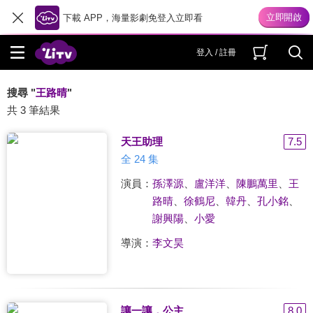
下載 APP，海量影劇免登入立即看
登入 / 註冊
搜尋 "
王路晴
"
共 3 筆結果
天王助理
7.5
全 24 集
演員：
孫澤源
、
盧洋洋
、
陳鵬萬里
、
王
路晴
、
徐鶴尼
、
韓丹
、
孔小銘
、
謝興陽
、
小愛
導演：
李文昊
讓一讓，公主
8.0