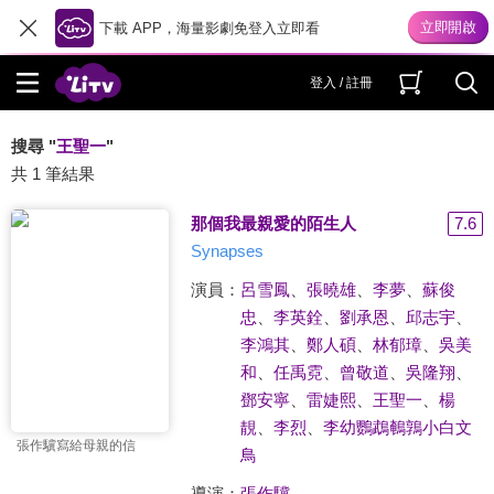
下載 APP，海量影劇免登入立即看
登入 / 註冊
搜尋 "
王聖一
"
共 1 筆結果
那個我最親愛的陌生人
7.6
Synapses
演員：
呂雪鳳
、
張曉雄
、
李夢
、
蘇俊
忠
、
李英銓
、
劉承恩
、
邱志宇
、
李鴻其
、
鄭人碩
、
林郁璋
、
吳美
和
、
任禹霓
、
曾敬道
、
吳隆翔
、
鄧安寧
、
雷婕熙
、
王聖一
、
楊
靚
、
李烈
、
李幼鸚鵡鵪鶉小白文
張作驥寫給母親的信
鳥
導演：
張作驥