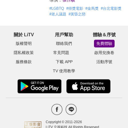
#
LGBTQ
#
得獎電影
#
金馬獎
#
台北電影獎
#
老人議題
#
黃昏之戀
關於 LiTV
用戶幫助
體驗＆序號
版權聲明
聯絡我們
免費體驗
隱私權政策
常見問題
啟用兌換卷
服務條款
下載 APP
活動序號
TV 使用教學
Copyright © 2011-
2026
LiTV 立視科技 All Rights Reserved.