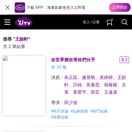
下載 APP，海量影劇免登入立即看
登入 / 註冊
搜尋 "
王皓軒
"
共 2 筆結果
全世界都在等你們分手
8.3
全 24 集
演員：
朱正廷
、
盧昱曉
、
黃婷婷
、
王皓
軒
、
許純
、
吳曼思
、
胡春楊
、
古
箏
、
霍星宇
、
邵芸
、
王遠達
導演：
田少波
#
時空穿越
#
短劇推薦
#
熱門短劇
#
免費短劇