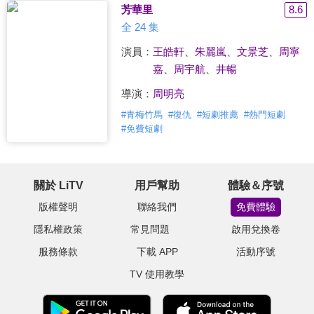
芳華里
8.6
全 24 集
演員：
王皓軒
、
朱麗嵐
、
文景芝
、
周寧
嘉
、
周宇航
、
井暢
導演：
周明亮
#
青梅竹馬
#
復仇
#
短劇推薦
#
熱門短劇
#
免費短劇
關於 LiTV
用戶幫助
體驗＆序號
版權聲明
聯絡我們
免費體驗
隱私權政策
常見問題
啟用兌換卷
服務條款
下載 APP
活動序號
TV 使用教學