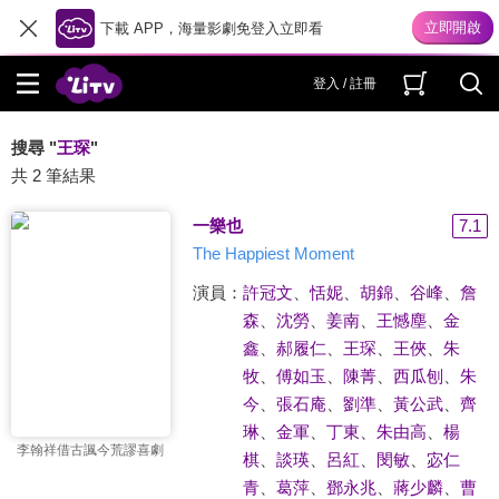
下載 APP，海量影劇免登入立即看
登入 / 註冊
搜尋 "
王琛
"
共 2 筆結果
一樂也
7.1
The Happiest Moment
演員：
許冠文
、
恬妮
、
胡錦
、
谷峰
、
詹
森
、
沈勞
、
姜南
、
王憾塵
、
金
鑫
、
郝履仁
、
王琛
、
王俠
、
朱
牧
、
傅如玉
、
陳菁
、
西瓜刨
、
朱
今
、
張石庵
、
劉準
、
黃公武
、
齊
琳
、
金軍
、
丁東
、
朱由高
、
楊
李翰祥借古諷今荒謬喜劇
棋
、
談瑛
、
呂紅
、
閔敏
、
宓仁
青
、
葛萍
、
鄧永兆
、
蔣少麟
、
曹