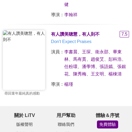
健
導演：
李翰祥
有人讚美聰慧，有人則不
7.5
Don't Expect Praises
演員：
李書晨
、
王琛
、
衛永邵
、
畢東
林
、
馬有貫
、
趙俊艾
、
彭科浩
、
任粉環
、
潘學博
、
張語嫣
、
張銀
花
、
陳秀梅
、
王文明
、
楊棟清
導演：
楊瑾
尋回童年最純真的感動
關於 LiTV
用戶幫助
體驗＆序號
版權聲明
聯絡我們
免費體驗