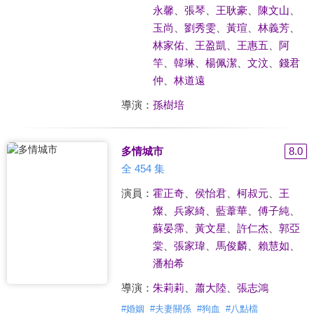
永馨
、
張琴
、
王耿豪
、
陳文山
、
玉尚
、
劉秀雯
、
黃瑄
、
林義芳
、
林家佑
、
王盈凱
、
王惠五
、
阿
竿
、
韓琳
、
楊佩潔
、
文汶
、
錢君
仲
、
林道遠
導演：
孫樹培
多情城市
8.0
全 454 集
演員：
霍正奇
、
侯怡君
、
柯叔元
、
王
燦
、
兵家綺
、
藍葦華
、
傅子純
、
蘇晏霈
、
黃文星
、
許仁杰
、
郭亞
棠
、
張家瑋
、
馬俊麟
、
賴慧如
、
潘柏希
導演：
朱莉莉
、
蕭大陸
、
張志鴻
#
婚姻
#
夫妻關係
#
狗血
#
八點檔