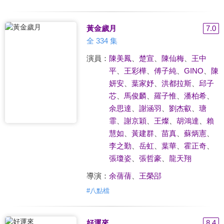
黃金歲月
7.0
全 334 集
演員：
陳美鳳
、
楚宣
、
陳仙梅
、
王中
平
、
王彩樺
、
傅子純
、
GINO
、
陳
妍安
、
葉家妤
、
洪都拉斯
、
邱子
芯
、
馬俊麟
、
羅子惟
、
潘柏希
、
余思達
、
謝涵羽
、
劉杰叡
、
瑭
霏
、
謝京穎
、
王燦
、
胡鴻達
、
賴
慧如
、
黃建群
、
苗真
、
蘇炳憲
、
李之勤
、
岳虹
、
葉華
、
霍正奇
、
張瓊姿
、
張哲豪
、
龍天翔
導演：
余蒨蒨
、
王榮郘
#
八點檔
好運來
8.4