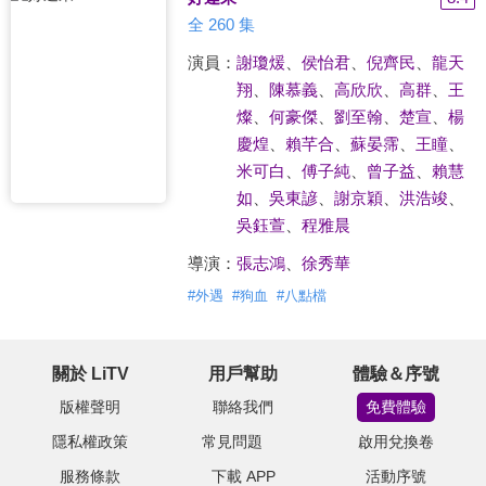
全 260 集
演員：
謝瓊煖
、
侯怡君
、
倪齊民
、
龍天
翔
、
陳慕義
、
高欣欣
、
高群
、
王
燦
、
何豪傑
、
劉至翰
、
楚宣
、
楊
慶煌
、
賴芊合
、
蘇晏霈
、
王瞳
、
米可白
、
傅子純
、
曾子益
、
賴慧
如
、
吳東諺
、
謝京穎
、
洪浩竣
、
吳鈺萱
、
程雅晨
導演：
張志鴻
、
徐秀華
#
外遇
#
狗血
#
八點檔
關於 LiTV
用戶幫助
體驗＆序號
版權聲明
聯絡我們
免費體驗
隱私權政策
常見問題
啟用兌換卷
服務條款
下載 APP
活動序號