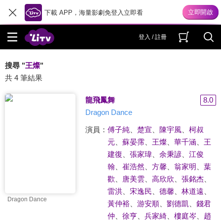
下載 APP，海量影劇免登入立即看
登入 / 註冊
搜尋 "
王燦
"
共 4 筆結果
龍飛鳳舞
8.0
Dragon Dance
演員：
傅子純
、
楚宣
、
陳宇風
、
柯叔
元
、
蘇晏霈
、
王燦
、
華千涵
、
王
建復
、
張家瑋
、
余秉諺
、
江俊
翰
、
崔浩然
、
方馨
、
翁家明
、
葉
歡
、
唐美雲
、
高欣欣
、
張銘杰
、
雷洪
、
宋逸民
、
德馨
、
林道遠
、
Dragon Dance
黃仲裕
、
游安順
、
劉德凱
、
錢君
仲
、
徐亨
、
兵家綺
、
樓庭岑
、
趙