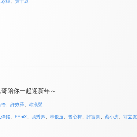
王彩樺
、
黃于庭
瓜哥陪你一起迎新年～
恰恰
、
許效舜
、
歐漢聲
包偉銘
、
FEniX
、
張秀卿
、
林俊逸
、
曾心梅
、
許富凱
、
蔡小虎
、
翁立友