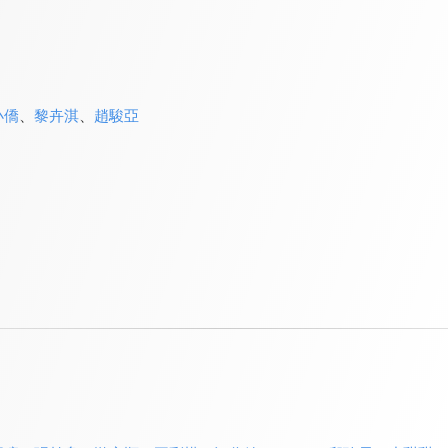
小僑
、
黎卉淇
、
趙駿亞