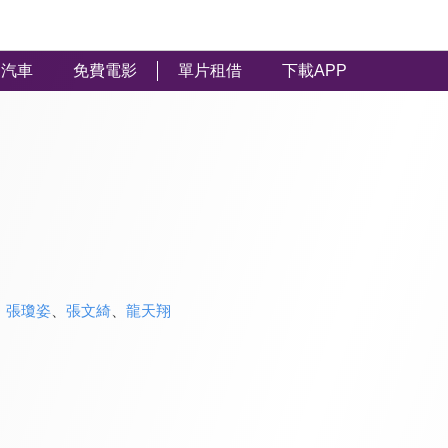
汽車
免費電影
單片租借
下載APP
、
張瓊姿
、
張文綺
、
龍天翔