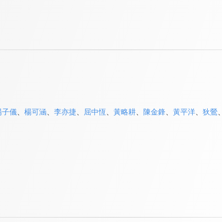
楊子儀
、
楊可涵
、
李亦捷
、
屈中恆
、
黃略耕
、
陳金鋒
、
黃平洋
、
狄鶯