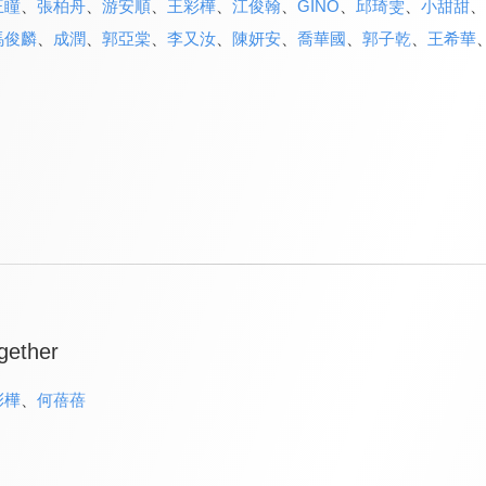
王瞳
、
張柏舟
、
游安順
、
王彩樺
、
江俊翰
、
GINO
、
邱琦雯
、
小甜甜
、
馬俊麟
、
成潤
、
郭亞棠
、
李又汝
、
陳妍安
、
喬華國
、
郭子乾
、
王希華
gether
彩樺
、
何蓓蓓