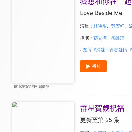
我想和你在一起
Love Beside Me
演員：
林映彤
、
黃宏軒
、
導演：
蔡旻樺
、
胡皓翔
#
友情
#
純愛
#
青春愛情
#
播放
最浪漫搞笑的初戀故事
群星賀歲祝福
更新至第 25 集