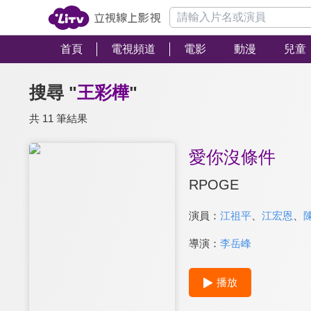
首頁
電視頻道
電影
動漫
兒童
搜尋 "
王彩樺
"
共 11 筆結果
愛你沒條件
RPOGE
演員：
江祖平
、
江宏恩
、
導演：
李岳峰
播放