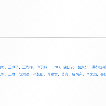
仙梅
、
王中平
、
王彩樺
、
傅子純
、
GINO
、
陳妍安
、
葉家妤
、
洪都拉斯
京穎
、
王燦
、
胡鴻達
、
賴慧如
、
黃建群
、
苗真
、
蘇炳憲
、
李之勤
、
岳