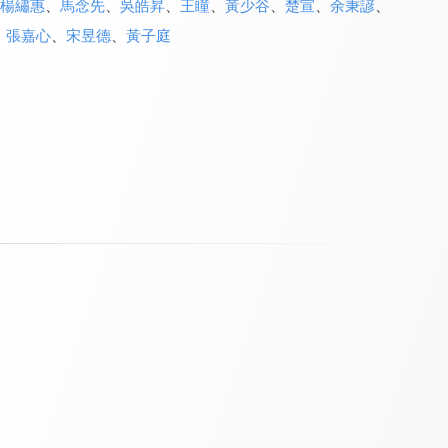
楊繡惠
、
馬念先
、
吳皓昇
、
王瞳
、
黃少谷
、
楚宣
、
余秉諺
、
、
張嘉心
、
宋昱德
、
黃子庭