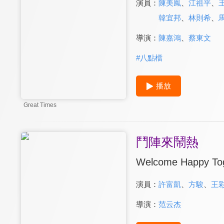
演員：
陳美鳳
、
江祖平
、
韓宜邦
、
林則希
、
導演：
陳嘉鴻
、
蔡東文
#
八點檔
播放
Great Times
鬥陣來鬧熱
Welcome Happy To
演員：
許富凱
、
方駿
、
王
導演：
范云杰