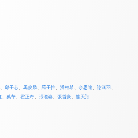
、
邱子芯
、
馬俊麟
、
羅子惟
、
潘柏希
、
余思達
、
謝涵羽
、
虹
、
葉華
、
霍正奇
、
張瓊姿
、
張哲豪
、
龍天翔