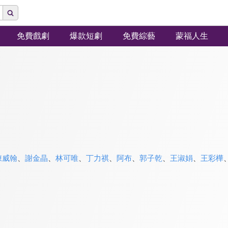
免費戲劇
爆款短劇
免費綜藝
蒙福人生
陳威翰
、
謝金晶
、
林可唯
、
丁力祺
、
阿布
、
郭子乾
、
王淑娟
、
王彩樺