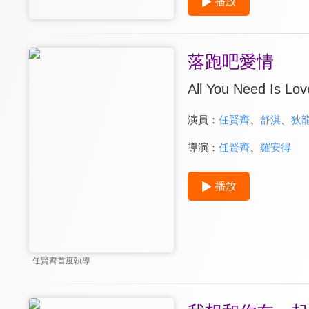
播放
落跑吧愛情
All You Need Is Lov
演員：
任賢齊
、
舒淇
、
狄
導演：
任賢齊
、
羅安得
播放
任賢齊首度執導