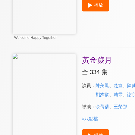
播放
Welcome Happy Together
黃金歲月
全 334 集
演員：
陳美鳳
、
楚宣
、
陳
劉杰叡
、
瑭霏
、
謝
導演：
余蒨蒨
、
王榮郘
#
八點檔