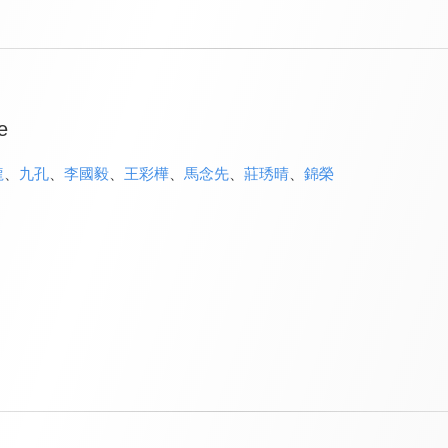
e
龍
、
九孔
、
李國毅
、
王彩樺
、
馬念先
、
莊琇晴
、
錦榮