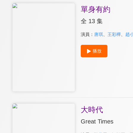
單身有約
全 13 集
演員：
唐琪
、
王彩樺
、
趙
播放
大時代
Great Times