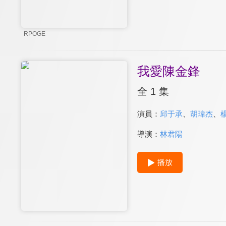
RPOGE
我愛陳金鋒
全 1 集
演員：
邱于承
、
胡瑋杰
、
導演：
林君陽
播放