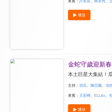
來賓：
許富凱
、
林美秀
、
播放
金蛇守歲迎新春
本土巨星大集結！
主持：
胡瓜
、
陳亞蘭
、
澎
來賓：
王彩樺
、
ELL&s
、
播放