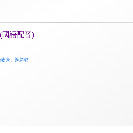
(國語配音)
姜志燮
、
姜景晙