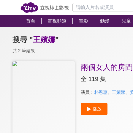
首頁
電視頻道
電影
動漫
兒童
搜尋 "
王嬪娜
"
共 2 筆結果
兩個女人的房間
全 119 集
演員：
朴恩惠
、
王嬪娜
、
播放