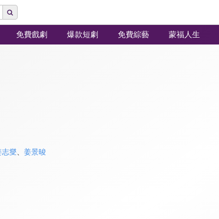
免費戲劇
爆款短劇
免費綜藝
蒙福人生
姜志燮
、
姜景晙