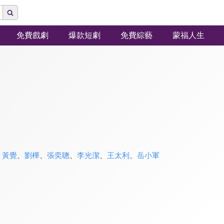
免費戲劇
爆款短劇
免費綜藝
蒙福人生
、
黃覺
、
劉樺
、
張奕聰
、
李光潔
、
王太利
、
岳小軍