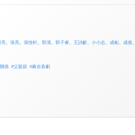
田亮
、
張亮
、
張悅軒
、
郭濤
、
郭子睿
、
王詩齡
、
小小志
、
成彬
、
成俊
關係
#
父親節
#
麻吉喜劇
3