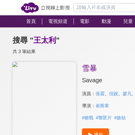
首頁
電視頻道
電影
動漫
兒童
搜尋 "
王太利
"
共 3 筆結果
雪暴
Savage
演員：
張震
、
倪妮
、
廖凡
導演：
崔斯韋
#
槍戰
#
警匪片
#
搶劫
播放