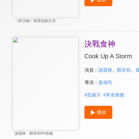
《宸汐緣》張震倪妮主演
決戰食神
Cook Up A Storm
演員：
謝霆鋒
、
鄭容和
、
導演：
葉偉民
#
賀歲片
#
美食療癒
播放
謝霆鋒、鄭容和PK廚藝