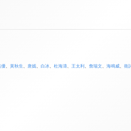
葛優
、
黃秋生
、
唐嫣
、
白冰
、
杜海濤
、
王太利
、
詹瑞文
、
海鳴威
、
衛