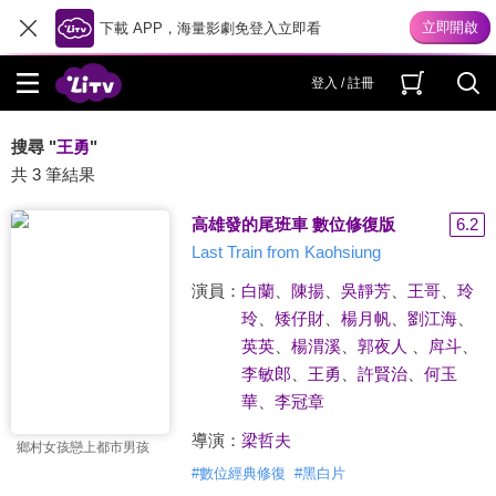
下載 APP，海量影劇免登入立即看
登入 / 註冊
搜尋 "
王勇
"
共 3 筆結果
高雄發的尾班車 數位修復版
6.2
Last Train from Kaohsiung
演員：
白蘭
、
陳揚
、
吳靜芳
、
王哥
、
玲
玲
、
矮仔財
、
楊月帆
、
劉江海
、
英英
、
楊渭溪
、
郭夜人
、
戽斗
、
李敏郎
、
王勇
、
許賢治
、
何玉
華
、
李冠章
導演：
梁哲夫
鄉村女孩戀上都市男孩
#
數位經典修復
#
黑白片