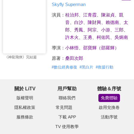
Skyfly Superman
演員：
桂治邦
、
江青霞
、
陳淑貞
、
凱
音
、
白沙
、
陳財興
、
賴德南
、
太
郎
、
秀鳳
、
阿宗
、
小游
、
三郎
、
許木火
、
王勇
、
柯佑民
、
吳炳南
導演：
小林悟
、
邵寶輝（邵羅輝）
《神龍飛俠》完結篇
原著：
桑田次郎
#
數位經典修復
#
黑白片
#
救援行動
關於 LiTV
用戶幫助
體驗＆序號
版權聲明
聯絡我們
免費體驗
隱私權政策
常見問題
啟用兌換卷
服務條款
下載 APP
活動序號
TV 使用教學