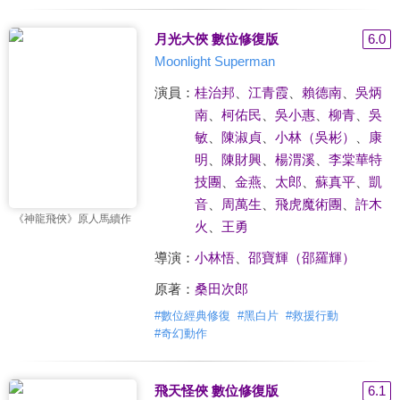
月光大俠 數位修復版
6.0
Moonlight Superman
演員：
桂治邦
、
江青霞
、
賴德南
、
吳炳
南
、
柯佑民
、
吳小惠
、
柳青
、
吳
敏
、
陳淑貞
、
小林（吳彬）
、
康
明
、
陳財興
、
楊渭溪
、
李棠華特
技團
、
金燕
、
太郎
、
蘇真平
、
凱
音
、
周萬生
、
飛虎魔術團
、
許木
《神龍飛俠》原人馬續作
火
、
王勇
導演：
小林悟
、
邵寶輝（邵羅輝）
原著：
桑田次郎
#
數位經典修復
#
黑白片
#
救援行動
#
奇幻動作
飛天怪俠 數位修復版
6.1