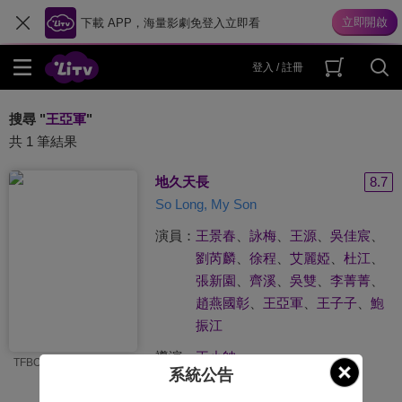
下載 APP，海量影劇免登入立即看
登入 / 註冊
搜尋 "
王亞軍
"
共 1 筆結果
地久天長
8.7
So Long, My Son
演員：
王景春
、
詠梅
、
王源
、
吳佳宸
、
劉芮麟
、
徐程
、
艾麗婭
、
杜江
、
張新園
、
齊溪
、
吳雙
、
李菁菁
、
趙燕國彰
、
王亞軍
、
王子子
、
鮑
振江
導演：
王小帥
TFBOYS王源突破演出
系統公告
#
友情
#
催淚
#
得獎電影
#
柏林影展
#
喪親之痛