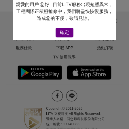
親愛的用戶 您好 : 目前LiTV服務出現短暫異常，
工程團隊正積極搶修中，我們將盡快恢復服務，
造成您的不便，敬請見諒。
關於 LiTV
用戶幫助
體驗＆序號
版權聲明
聯絡我們
免費體驗
確定
隱私權政策
常見問題
啟用兌換卷
服務條款
下載 APP
活動序號
TV 使用教學
Copyright © 2011-
2026
LiTV 立視科技 All Rights Reserved.
營業人名稱：替您錄科技股份有限公司
統一編號：27740083