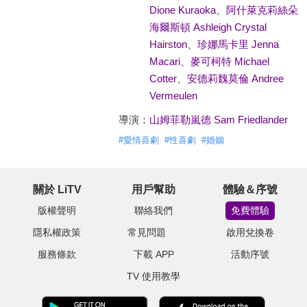
Dione Kuraoka
、
阿什萊克莉絲朵
海爾斯頓 Ashleigh Crystal
Hairston
、
珍娜馬卡里 Jenna
Macari
、
麥可柯特 Michael
Cotter
、
安德莉魏莫倫 Andree
Vermeulen
導演：
山姆菲勒嵐德 Sam Friedlander
#
愛情喜劇
#
性喜劇
#
婚姻
關於 LiTV
用戶幫助
體驗＆序號
版權聲明
聯絡我們
免費體驗
隱私權政策
常見問題
啟用兌換卷
服務條款
下載 APP
活動序號
TV 使用教學