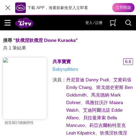
下載 APP，海量影劇免登入立即看
登入 / 註冊
搜尋 "
狄俄涅狄俄涅 Dione Kuraoka
"
共 1 筆結果
共享寶寶
6.6
Babysplitters
演員：
丹尼普迪 Danny Pudi
、
艾蜜莉張
Emily Chang
、
班戈德史密斯 Ben
Goldsmith
、
馬克德納 Mark
Dohner
、
瑪雅拉沃許 Maiara
Walsh
、
艾迪阿爾法諾 Eddie
Alfano
、
貝拉曼庫索 Bella
搞笑探討婚姻與性
Mancuso
、
莉亞吉爾帕特里克
Leah Kilpatrick
、
狄俄涅狄俄涅