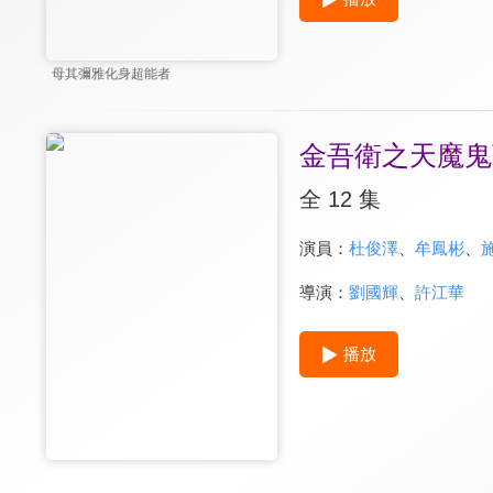
母其彌雅化身超能者
金吾衛之天魔鬼
全 12 集
演員：
杜俊澤
、
牟鳳彬
、
導演：
劉國輝
、
許江華
播放