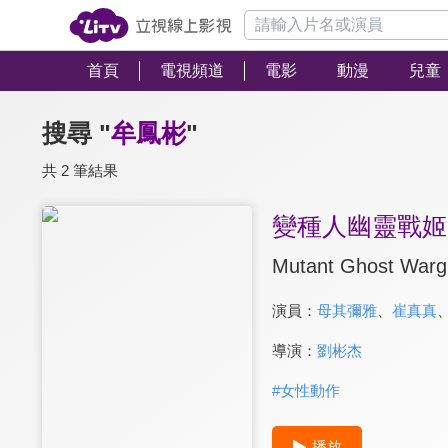
首頁
電視頻道
電影
動漫
兒童
搜尋 "
牟鳳彬
"
共 2 筆結果
變種人幽靈戰姬
Mutant Ghost Wargi
演員：
母其彌雅
、
崔真真
導演：
劉彬杰
#
女性動作
播放