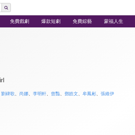
免費戲劇
爆款短劇
免費綜藝
蒙福人生
rl
、
劉碑歌
、
尚娜
、
李明軒
、
曾豔
、
鄧皓文
、
牟鳳彬
、
張維伊