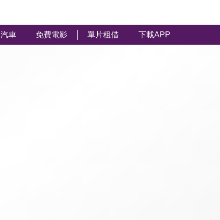
汽車
免費電影
單片租借
下載APP