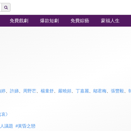
免費戲劇
爆款短劇
免費綜藝
蒙福人生
梅婷
、
許娣
、
周野芒
、
楊童舒
、
嚴曉頻
、
丁嘉麗
、
鄔君梅
、
張豐毅
、
處哀》
人議題
#
黃昏之戀