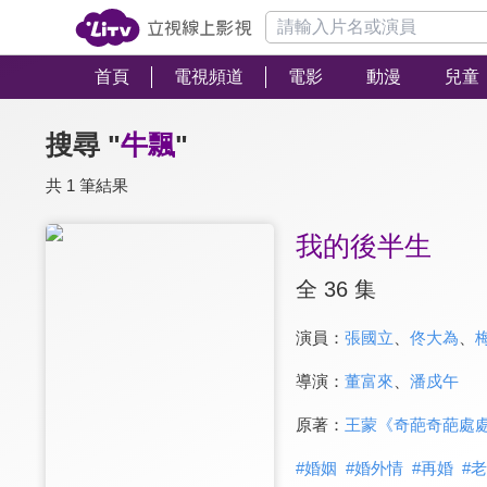
首頁
電視頻道
電影
動漫
兒童
搜尋 "
牛飄
"
共 1 筆結果
我的後半生
全 36 集
演員：
張國立
、
佟大為
、
導演：
董富來
、
潘戍午
原著：
王蒙《奇葩奇葩處
#
婚姻
#
婚外情
#
再婚
#
老