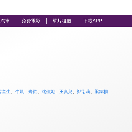
汽車
免費電影
單片租借
下載APP
韓童生
、
牛飄
、
齊歡
、
沈佳妮
、
王真兒
、
鄭衛莉
、
梁家桐