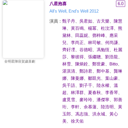
八星抱喜
6.0
All's Well, End's Well 2012
演員：
甄子丹
、
吳君如
、
古天樂
、
陳慧
琳
、
黃百鳴
、
楊冪
、
杜汶澤
、
熊
黛林
、
田蕊妮
、
鄧梓峰
、
應采
兒
、
李尚正
、
林司敏
、
何尚謙
、
齊釨凐
、
谷德昭
、
馮勉恆
、
杜麗
莎
、
黎彼得
、
張繼聰
、
劉浩龍
、
全明星陣容賀歲喜劇
林雪
、
陳炳銓
、
鄭世豪
、
Bitto
、
湛淇清
、
鄭詩君
、
鄭中基
、
龔琳
娜
、
陳曼娜
、
鄒凱光
、
葉山豪
、
吳千語
、
劉子千
、
陸永權
、
溫
超
、
林澤群
、
夏春秋
、
李香琴
、
盧覓雪
、
麥玲玲
、
潘傑寧
、
郭善
珩
、
李軒
、
余慕蓮
、
陸浩明
、
黃
玉郎
、
馮志強
、
洪永城
、
黃心
美
、
徐天佑