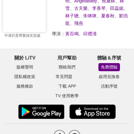
明
、
Angelababy
、
熊黛林
、
林
雪
、
古天樂
、
李香琴
、
田蕊妮
、
林子聰
、
朱咪咪
、
夏春秋
、
劉浩
龍
、
飛燕
導演：
黃百鳴
、
邱禮濤
中港巨星齊聚搞笑賀歲
關於 LiTV
用戶幫助
體驗＆序號
版權聲明
聯絡我們
免費體驗
隱私權政策
常見問題
啟用兌換卷
服務條款
下載 APP
活動序號
TV 使用教學