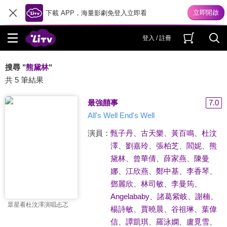
下載 APP，海量影劇免登入立即看
登入 / 註冊
搜尋 "
熊黛林
"
共 5 筆結果
最強囍事
7.0
All's Well End's Well
演員：
甄子丹
、
古天樂
、
黃百鳴
、
杜汶
澤
、
劉嘉玲
、
張柏芝
、
閻妮
、
熊
黛林
、
曾華倩
、
薛家燕
、
陳曼
娜
、
江欣燕
、
鄭中基
、
李香琴
、
鄧麗欣
、
林司敏
、
李曼筠
、
Angelababy
、
諸葛紫岐
、
謝楠
、
眾星看杜汶澤演唱忐忑
楊詩敏
、
賈曉晨
、
谷祖琳
、
葉偉
信
、
譚凱琪
、
羅泳嫻
、
盧覓雪
、