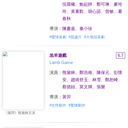
倪晨曦
、
鮑起靜
、
鄭可琳
、
麥玲
玲
、
黃素歡
、
胡心諾
、
曾敏
、
夏
春秋
導演：
陳慶嘉
、
秦小珍
#
愛情喜劇
#
賀歲片
#
大堆頭喜劇
羔羊遊戲
6.7
Lamb Game
演員：
熊黛林
、
鄭浩南
、
陳保元
、
彭懷
安
、
趙靖舒玉
、
林雪
、
鄭恕峰
、
蔡德姮
、
莫文輝
、
張樂
導演：
黃羿
#
女性動作
#
驚悚動作
《葉問》熊黛林主演