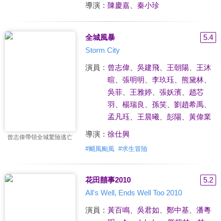
導演：
陳慶嘉
、
秦小珍
全城風暴
5.4
Storm City
演員：
曾志偉
、
吳建飛
、
王朝陽
、
王沐
暄
、
張明明
、
李玖珏
、
熊黛林
、
吳菲
、
王雅婷
、
張妖濱
、
趙芯
羽
、
楊瑞良
、
孫笑
、
劉趙希禹
、
孟凡珏
、
王晨曦
、
彭陽
、
黃偉業
導演：
徐仕興
曾志偉帶領全城驚險逃亡
#
颶風颱風
#
求生冒險
花田囍事2010
5.2
All's Well, Ends Well Too 2010
演員：
黃百鳴
、
吳君如
、
鄭中基
、
潘粵