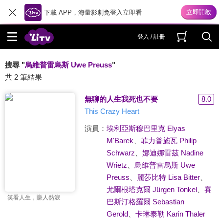
下載 APP，海量影劇免登入立即看
登入 / 註冊
搜尋 "
烏維普雷烏斯 Uwe Preuss
"
共 2 筆結果
無聊的人生我死也不要
8.0
This Crazy Heart
演員：
埃利亞斯穆巴里克 Elyas
M'Barek
、
菲力普施瓦 Philip
Schwarz
、
娜迪娜雷茲 Nadine
Wrietz
、
烏維普雷烏斯 Uwe
Preuss
、
麗莎比特 Lisa Bitter
、
尤爾根塔克爾 Jürgen Tonkel
、
賽
笑看人生，賺人熱淚
巴斯汀格羅爾 Sebastian
Gerold
、
卡琳泰勒 Karin Thaler