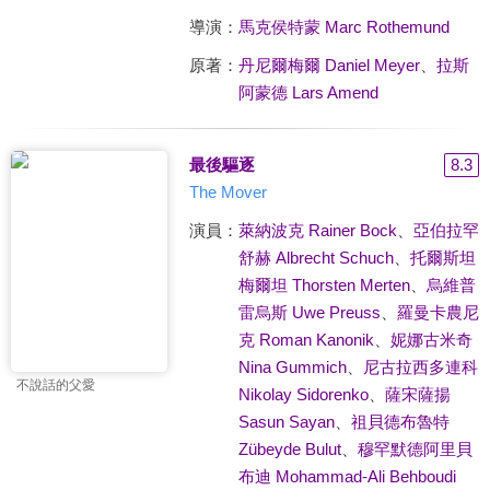
導演：
馬克侯特蒙 Marc Rothemund
原著：
丹尼爾梅爾 Daniel Meyer
、
拉斯
阿蒙德 Lars Amend
最後驅逐
8.3
The Mover
演員：
萊納波克 Rainer Bock
、
亞伯拉罕
舒赫 Albrecht Schuch
、
托爾斯坦
梅爾坦 Thorsten Merten
、
烏維普
雷烏斯 Uwe Preuss
、
羅曼卡農尼
克 Roman Kanonik
、
妮娜古米奇
Nina Gummich
、
尼古拉西多連科
不說話的父愛
Nikolay Sidorenko
、
薩宋薩揚
Sasun Sayan
、
祖貝德布魯特
Zübeyde Bulut
、
穆罕默德阿里貝
布迪 Mohammad-Ali Behboudi