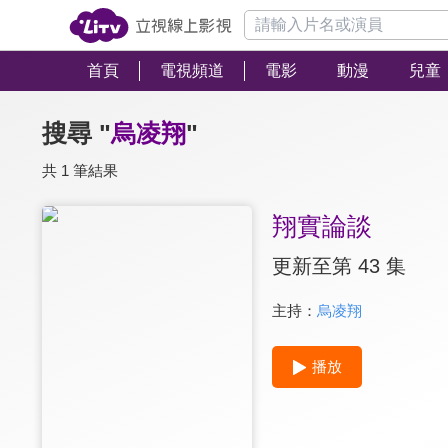
首頁
電視頻道
電影
動漫
兒童
搜尋 "
烏凌翔
"
共 1 筆結果
翔實論談
更新至第 43 集
主持：
烏凌翔
播放