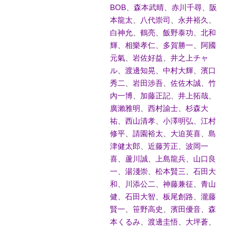
BOB
、
森本武晴
、
赤川千尋
、
阪
本龍太
、
八代崇司
、
永井裕久
、
白神允
、
鶴亮
、
飯野泰功
、
北和
輝
、
相樂孝仁
、
多賀勝一
、
阿國
元氣
、
岩佐好益
、
井之上チャ
ル
、
渡邊知晃
、
中村大輝
、
濱口
秀二
、
岩田涉吾
、
佐佐木誠
、
竹
內一博
、
加藤正記
、
井上拓哉
、
廣瀨雅明
、
西村諭士
、
杉森大
祐
、
西山清孝
、
小澤明弘
、
江村
修平
、
請園裕太
、
大迫英喜
、
島
津健太郎
、
近藤芳正
、
波岡一
喜
、
蘆川誠
、
上島龍兵
、
山口良
一
、
湯淺崇
、
松本賢三
、
石田大
和
、
川添公二
、
神藤兼征
、
青山
健
、
石田大智
、
板尾創路
、
瀧藤
賢一
、
笹野高史
、
濱田優音
、
森
本くるみ
、
渡邊圭悟
、
大坪蒼
、