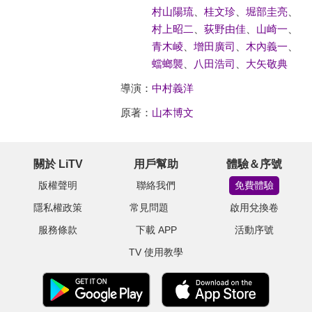
村山陽琉
、
桂文珍
、
堀部圭亮
、
村上昭二
、
荻野由佳
、
山崎一
、
青木崚
、
增田廣司
、
木內義一
、
蟷螂襲
、
八田浩司
、
大矢敬典
導演：
中村義洋
原著：
山本博文
關於 LiTV
用戶幫助
體驗＆序號
版權聲明
聯絡我們
免費體驗
隱私權政策
常見問題
啟用兌換卷
服務條款
下載 APP
活動序號
TV 使用教學