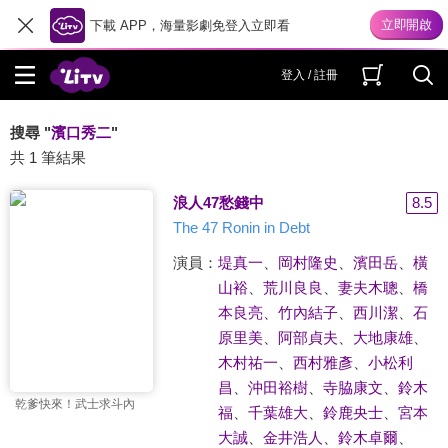
下載 APP，海量影劇免登入立即看
登入 / 註冊
搜尋 "
濱口秀二
"
共 1 筆結果
浪人47愁錢中
8.5
The 47 Ronin in Debt
演員：
堤真一
、
岡村隆史
、
濱田岳
、
橫
山裕
、
荒川良良
、
妻夫木聰
、
橋
本良亮
、
竹內結子
、
西川潔
、
石
原里美
、
阿部貞夫
、
大地康雄
、
木村祐一
、
西村雅彥
、
小松利
昌
、
沖田裕樹
、
寺脇康文
、
鈴木
乾爹快來！武士求斗內
福
、
千葉雄大
、
鈴鹿央士
、
宮本
大誠
、
金井浩人
、
鈴木卓爾
、